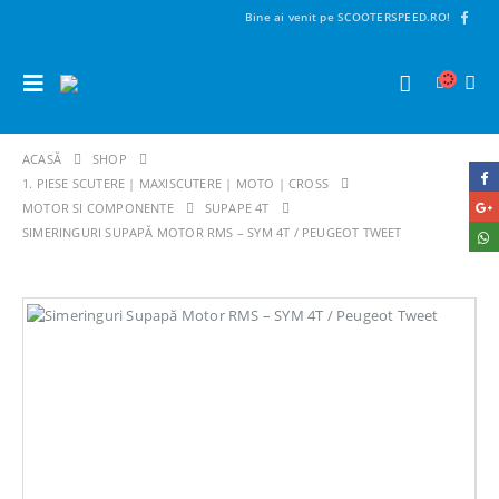
Bine ai venit pe SCOOTERSPEED.RO!
ACASĂ
SHOP
1. PIESE SCUTERE | MAXISCUTERE | MOTO | CROSS
MOTOR SI COMPONENTE
SUPAPE 4T
SIMERINGURI SUPAPĂ MOTOR RMS – SYM 4T / PEUGEOT TWEET