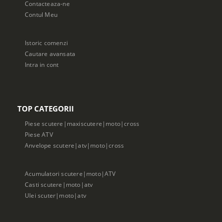
Contacteaza-ne
Contul Meu
Istoric comenzi
Cautare avansata
Intra in cont
TOP CATEGORII
Piese scutere|maxiscutere|moto|cross
Piese ATV
Anvelope scutere|atv|moto|cross
Acumulatori scutere|moto|ATV
Casti scutere|moto|atv
Ulei scuter|moto|atv