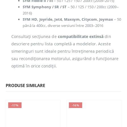
SYM Fiddle II / III
– 50 / 125 / 150 / 200cc (2009–2015)
SYM Symphony / SR / ST
– 50 / 125 / 150 / 200cc (2009–
2016)
SYM HD, Joyride, Jet4, Maxsym, Citycom, Joymax
– 50
până la 400cc, diverse versiuni între 2003–2016
Consultați secțiunea de
compatibilitate extinsă
din
descriere pentru lista completă a modelelor. Aceste
simeringuri sunt ideale pentru întreținerea periodică
sau recondiționarea motorului, asigurând o funcționare
optimă în orice condiții.
PRODUSE SIMILARE
-17%
-16%