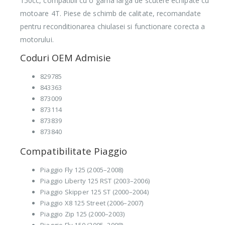
150cc, compatibil cu o gama larga de scutere echipate cu
motoare 4T. Piese de schimb de calitate, recomandate
pentru reconditionarea chiulasei si functionare corecta a
motorului.
Coduri OEM Admisie
829785
843363
873009
873114
873839
873840
Compatibilitate Piaggio
Piaggio Fly 125 (2005–2008)
Piaggio Liberty 125 RST (2003–2006)
Piaggio Skipper 125 ST (2000–2004)
Piaggio X8 125 Street (2006–2007)
Piaggio Zip 125 (2000–2003)
Piaggio Fly 150 (2005–2008)