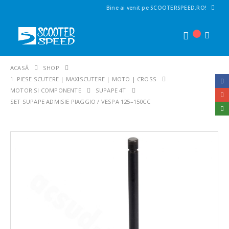
Bine ai venit pe SCOOTERSPEED.RO!
ACASĂ
SHOP
1. PIESE SCUTERE | MAXISCUTERE | MOTO | CROSS
MOTOR SI COMPONENTE
SUPAPE 4T
SET SUPAPE ADMISIE PIAGGIO / VESPA 125–150CC