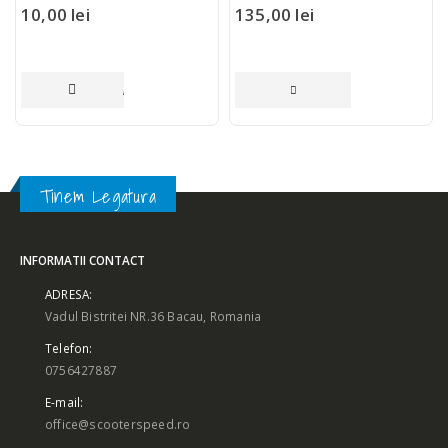
10,00
lei
135,00
lei
ADAUGĂ ÎN COȘ
CITEȘTE MAI MULT
Tinem Legatura
INFORMATII CONTACT
ADRESA:
Vadul Bistritei NR.36 Bacau, Romania
Telefon:
0756427887
E-mail:
office@scooterspeed.ro