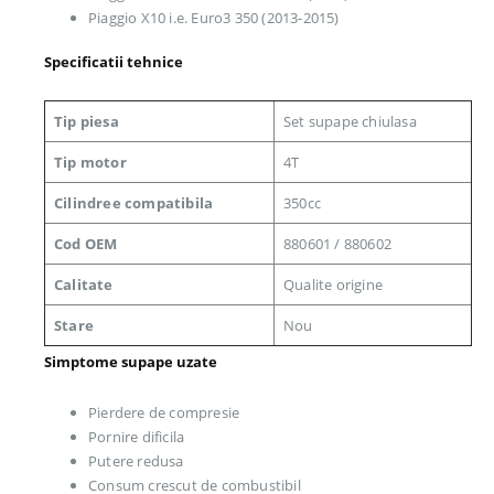
Piaggio X10 i.e. Euro3 350 (2013-2015)
Specificatii tehnice
Tip piesa
Set supape chiulasa
Tip motor
4T
Cilindree compatibila
350cc
Cod OEM
880601 / 880602
Calitate
Qualite origine
Stare
Nou
Simptome supape uzate
Pierdere de compresie
Pornire dificila
Putere redusa
Consum crescut de combustibil