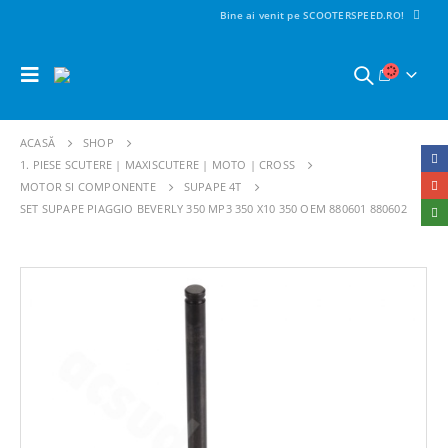
Bine ai venit pe SCOOTERSPEED.RO!
ACASĂ
SHOP
1. PIESE SCUTERE | MAXISCUTERE | MOTO | CROSS
MOTOR SI COMPONENTE
SUPAPE 4T
SET SUPAPE PIAGGIO BEVERLY 350 MP3 350 X10 350 OEM 880601 880602