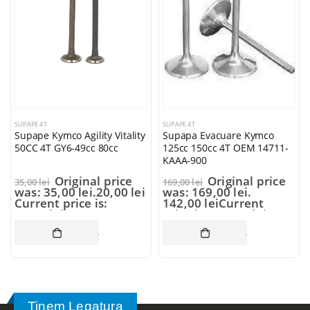
SUPAPE 4T
SUPAPE 4T
Supape Kymco Agility Vitality
Supapa Evacuare Kymco
50CC 4T GY6-49cc 80cc
125cc 150cc 4T OEM 14711-
KAAA-900
Original price
Original price
35,00
lei
169,00
lei
was: 35,00 lei.
20,00
lei
was: 169,00 lei.
Current price is:
142,00
lei
Current
20,00 lei.
price is: 142,00 lei.
ADAUGĂ ÎN COȘ
ADAUGĂ ÎN CO
Tinem Legatura