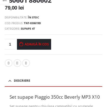
79,00
lei
DISPONIBILITATE:
ÎN STOC
COD PRODUS:
TNT-038619D
CATEGORIE:
SUPAPE 4T
ADAUGĂ ÎN COȘ
DESCRIERE
Set supape Piaggio 350cc Beverly MP3 X10
Set supape pentru chiulasa compatibil cu scuterele