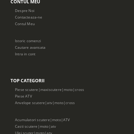
CONTUL MEU
Despre Noi
Contacteaza-ne
Contul Meu
Istoric comenzi
Cautare avansata
Intra in cont
TOP CATEGORII
Piese scutere|maxiscutere|moto|cross
Piese ATV
Anvelope scutere|atv|moto|cross
Acumulatori scutere|moto|ATV
Casti scutere|moto|atv
Ulei scuter|moto|atv