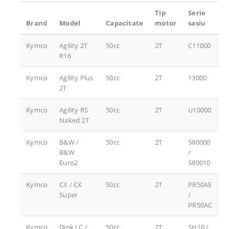
Tip
Serie
Brand
Model
Capacitate
motor
sasiu
Kymco
Agility 2T
50cc
2T
C11000
R16
Kymco
Agility Plus
50cc
2T
13000
2T
Kymco
Agility RS
50cc
2T
U10000
Naked 2T
Kymco
B&W /
50cc
2T
S80000
B&W
/
Euro2
S80010
Kymco
CX / CX
50cc
2T
PR50AE
Super
/
PR50AC
Kymco
Dink LC /
50cc
2T
SH10 /