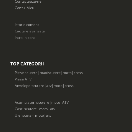
Contacteaza-ne
Contul Meu
Istoric comenzi
Cautare avansata
Intra in cont
TOP CATEGORII
Piese scutere|maxiscutere|moto|cross
Piese ATV
Anvelope scutere|atv|moto|cross
Acumulatori scutere|moto|ATV
Casti scutere|moto|atv
Ulei scuter|moto|atv