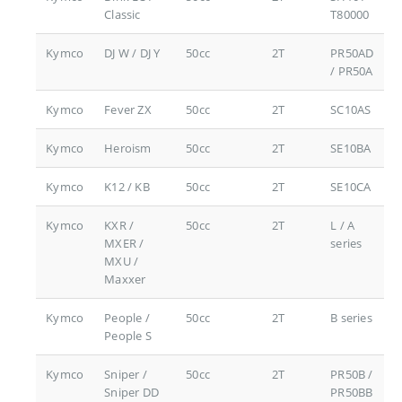
Classic
T80000
Kymco
DJ W / DJ Y
50cc
2T
PR50AD
/ PR50A
Kymco
Fever ZX
50cc
2T
SC10AS
Kymco
Heroism
50cc
2T
SE10BA
Kymco
K12 / KB
50cc
2T
SE10CA
Kymco
KXR /
50cc
2T
L / A
MXER /
series
MXU /
Maxxer
Kymco
People /
50cc
2T
B series
People S
Kymco
Sniper /
50cc
2T
PR50B /
Sniper DD
PR50BB