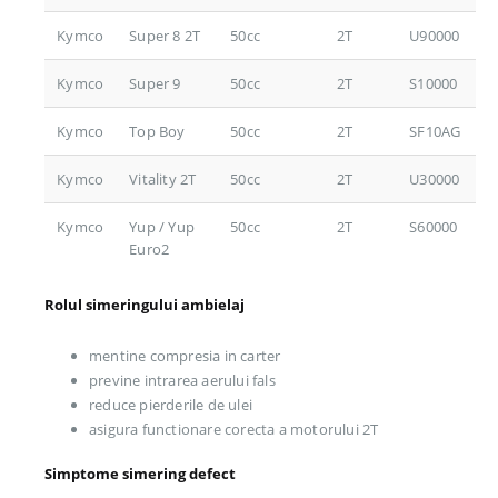
Kymco
Super 8 2T
50cc
2T
U90000
Kymco
Super 9
50cc
2T
S10000
Kymco
Top Boy
50cc
2T
SF10AG
Kymco
Vitality 2T
50cc
2T
U30000
Kymco
Yup / Yup
50cc
2T
S60000
Euro2
Rolul simeringului ambielaj
mentine compresia in carter
previne intrarea aerului fals
reduce pierderile de ulei
asigura functionare corecta a motorului 2T
Simptome simering defect