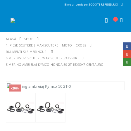
Bine ai venit pe SCOOTERSPEED.RO!
ACASĂ
SHOP
1. PIESE SCUTERE | MAXISCUTERE | MOTO | CROSS
RULMENTI SI SIMERINGURI
SIMERINGURI SCUTERE/MAXISCUTERE/ATV-URI
SIMERING AMBIELAJ KYMCO HONDA 50 2T 15X30X7 CENTAURO
-20%