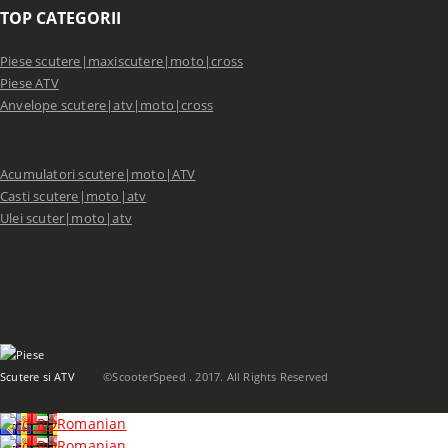
TOP CATEGORII
Piese scutere|maxiscutere|moto|cross
Piese ATV
Anvelope scutere|atv|moto|cross
Acumulatori scutere|moto|ATV
Casti scutere|moto|atv
Ulei scuter|moto|atv
©ScooterSpeed . 2017. All Rights Reserved
Romanian
Romanian