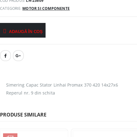
COD PRODUS:
LH-23609
CATEGORIE:
MOTOR SI COMPONENTE
ADAUGĂ ÎN COȘ
Simering Capac Stator Linhai Promax 370 420 14x27x6
Reperul nr. 9 din schita
PRODUSE SIMILARE
-42%