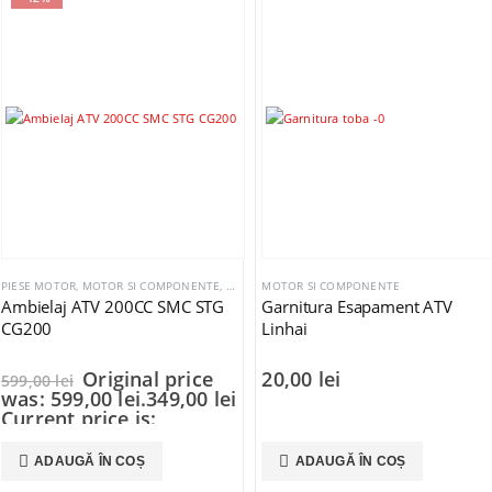
PIESE MOTOR
,
MOTOR SI COMPONENTE
,
BASHAN SHINERAY ZONGSHEN LONCIN
MOTOR SI COMPONENTE
Ambielaj ATV 200CC SMC STG
Garnitura Esapament ATV
CG200
Linhai
Original price
20,00
lei
599,00
lei
was: 599,00 lei.
349,00
lei
Current price is:
349,00 lei.
ADAUGĂ ÎN COȘ
ADAUGĂ ÎN COȘ