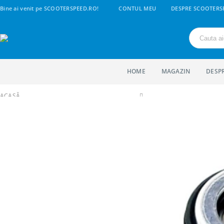
Bine ai venit pe SCOOTERSPEED.RO!
CONTUL MEU
DESPRE SCOOTERS
HOME
MAGAZIN
DESP
ACASĂ
SHOP
2. PIESE ATV
LINHAI 260-300-400-500 CC
MOTOR SI COMPONENTE
SIMERING CAPAC STATOR LINHAI PROMAX 370 420