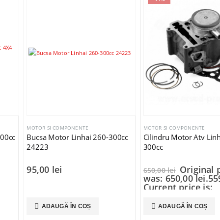
MOTOR SI COMPONENTE
MOTOR SI COMPONENTE
300cc
Bucsa Motor Linhai 260-300cc
Cilindru Motor Atv Lin
24223
300cc
95,00
lei
Original 
650,00
lei
was: 650,00 lei.
55
Current price is:
559,00 lei.
ADAUGĂ ÎN COȘ
ADAUGĂ ÎN COȘ