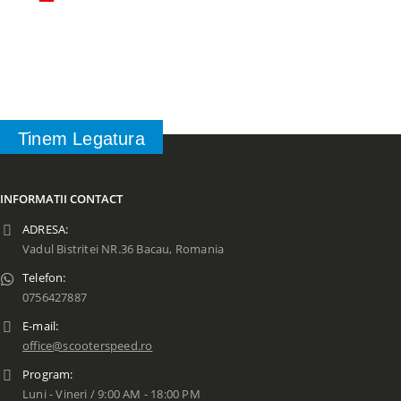
Tinem Legatura
INFORMATII CONTACT
ADRESA:
Vadul Bistritei NR.36 Bacau, Romania
Telefon:
0756427887
E-mail:
office@scooterspeed.ro
Program:
Luni - Vineri / 9:00 AM - 18:00 PM