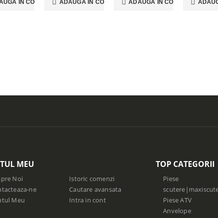
AUGĂ ÎN COȘ
ADAUGĂ ÎN COȘ
ADAUGĂ ÎN COȘ
ADAUG
TUL MEU
TOP CATEGORII
pre Noi
Istoric comenzi
Piese
tacteaza-ne
Cautare avansata
scutere|maxiscut
ntul Meu
Intra in cont
Piese ATV
Anvelope