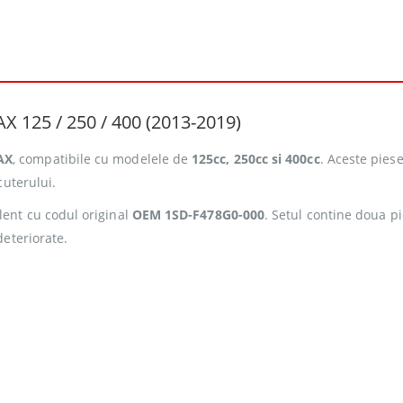
 125 / 250 / 400 (2013-2019)
AX
, compatibile cu modelele de
125cc, 250cc si 400cc
. Aceste pies
cuterului.
alent cu codul original
OEM 1SD-F478G0-000
. Setul contine doua pi
deteriorate.