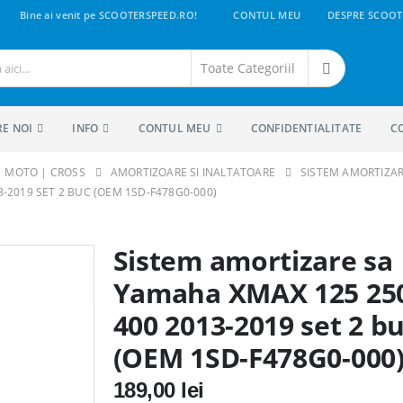
Bine ai venit pe SCOOTERSPEED.RO!
CONTUL MEU
DESPRE SCOOT
RE NOI
INFO
CONTUL MEU
CONFIDENTIALITATE
C
 | MOTO | CROSS
AMORTIZOARE SI INALTATOARE
SISTEM AMORTIZA
-2019 SET 2 BUC (OEM 1SD-F478G0-000)
Sistem amortizare sa
Yamaha XMAX 125 25
400 2013-2019 set 2 b
(OEM 1SD-F478G0-000
189,00
lei