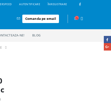
ERSPEED
AUTENTIFICARE
ÎNREGISTRARE
Comanda pe email
ONTACTEAZA-NE!
BLOG
RE
0
uc
)