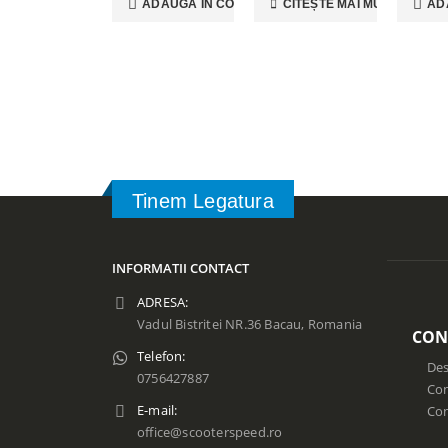
ADAUGĂ ÎN COȘ
CITEȘTE MAI MULT
AD
Tinem Legatura
INFORMATII CONTACT
ADRESA:
Vadul Bistritei NR.36 Bacau, Romania
CON
Telefon:
Des
0756427887
Con
E-mail:
Co
office@scooterspeed.ro