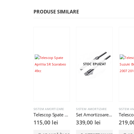
PRODUSE SIMILARE
STOC EPUIZAT
SISTEM AMORTIZARE
SISTEM AMORTIZARE
SISTEM A
Telescop Spate Aprillia SR Scarabeo 49cc
Set Amortizoare Fata Scuter GY6 50-80 cc
115,00
lei
339,00
lei
219,