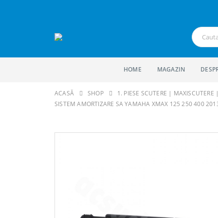
HOME
MAGAZIN
DESP
ACASĂ
SHOP
1. PIESE SCUTERE | MAXISCUTERE
SISTEM AMORTIZARE SA YAMAHA XMAX 125 250 400 2013