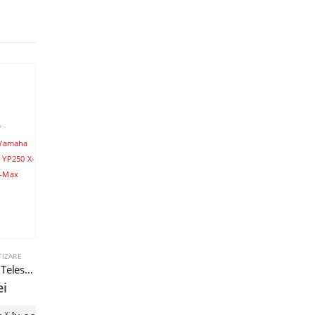
STOC EPUIZAT
TIZARE
SISTEM AMORTIZARE
SISTEM AMORTIZARE
SISTEM AMORTIZA
Amortizor Telescop Sa Yamaha YP125 X-Max YP250 X-Max YP400 X-Max
Amortizor Spate Honda Suzuki 270mm
Bucsa Motor 28x10x20 KYMCO 50 4T 49cc
ei
162,00
lei
10,00
lei
125,00
lei