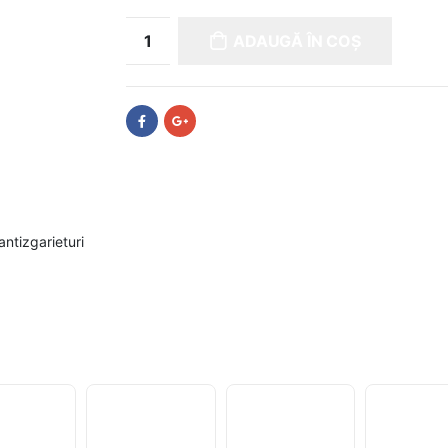
ADAUGĂ ÎN COȘ
antizgarieturi