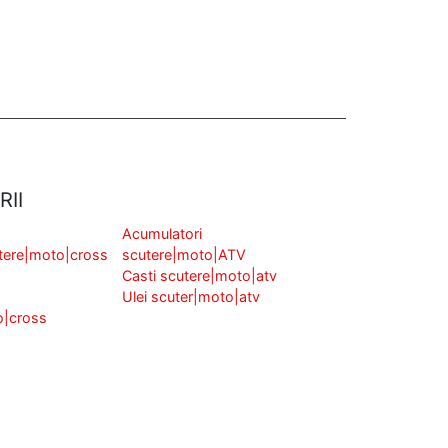
RII
Acumulatori
tere|moto|cross
scutere|moto|ATV
Casti scutere|moto|atv
Ulei scuter|moto|atv
o|cross