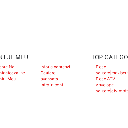
NTUL MEU
TOP CATEGO
spre Noi
Istoric comenzi
Piese
ntacteaza-ne
Cautare
scutere|maxiscu
ntul Meu
avansata
Piese ATV
Intra in cont
Anvelope
scutere|atv|mot