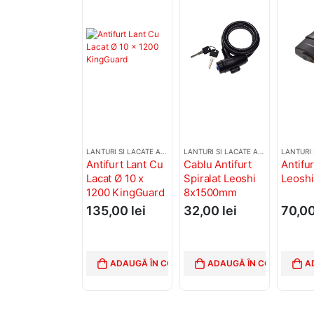
LANTURI SI LACATE ANTIFURT
LANTURI SI LACATE ANTIFURT
Antifurt Lant Cu
Cablu Antifurt
Antifur
Lacat Ø 10 x
Spiralat Leoshi
Leosh
1200 KingGuard
8x1500mm
135,00
lei
32,00
lei
70,0
ADAUGĂ ÎN COȘ
ADAUGĂ ÎN COȘ
A