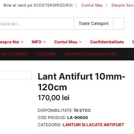
|
Bine ai venit pe SCOOTERSPEED.RO!
Contul Meu
Despre Sco
espre Noi
INFO
Contul Meu
Confidentialitate
 | MOTO | CROSS
ACCESORII
LANTURI SI LACATE ANTIFURT
LAN
Lant Antifurt 10mm-
120cm
170,00
lei
DISPONIBILITATE:
ÎN STOC
COD PRODUS:
LA-90600
CATEGORIE:
LANTURI SI LACATE ANTIFURT