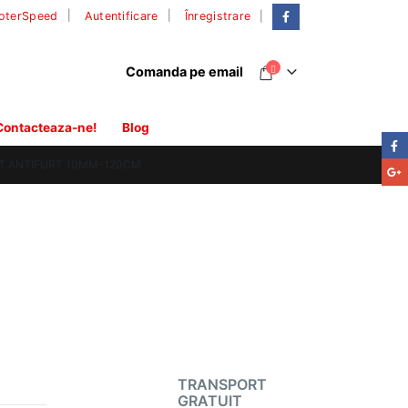
|
oterSpeed
Autentificare
Înregistrare
Comanda pe email
Contacteaza-ne!
Blog
T ANTIFURT 10MM-120CM
TRANSPORT
GRATUIT