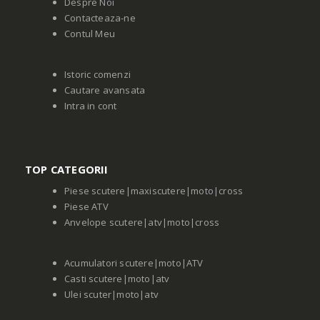
Despre Noi
Contacteaza-ne
Contul Meu
Istoric comenzi
Cautare avansata
Intra in cont
TOP CATEGORII
Piese scutere|maxiscutere|moto|cross
Piese ATV
Anvelope scutere|atv|moto|cross
Acumulatori scutere|moto|ATV
Casti scutere|moto|atv
Ulei scuter|moto|atv