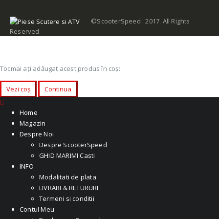
©ScooterSpeed . 2017. All Rights
Reserved
Tocmai ați adăugat acest produs în coș:
Vezi coș
Continua
Home
Magazin
Despre Noi
Despre ScooterSpeed
GHID MARIMI Casti
INFO
Modalitati de plata
LIVRARI & RETURURI
Termeni si conditii
Contul Meu