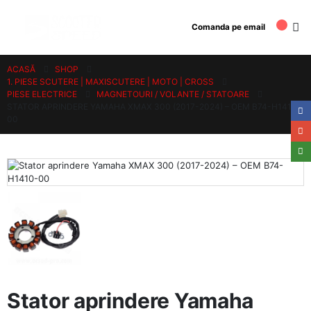
Comanda pe email
ACASĂ
SHOP
1. PIESE SCUTERE | MAXISCUTERE | MOTO | CROSS
PIESE ELECTRICE
MAGNETOURI / VOLANTE / STATOARE
STATOR APRINDERE YAMAHA XMAX 300 (2017-2024) – OEM B74-H1410-
00
Stator aprindere Yamaha