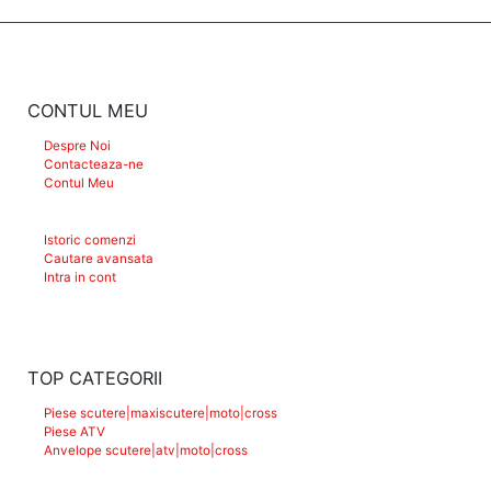
CONTUL MEU
Despre Noi
Contacteaza-ne
Contul Meu
Istoric comenzi
Cautare avansata
Intra in cont
TOP CATEGORII
Piese scutere|maxiscutere|moto|cross
Piese ATV
Anvelope scutere|atv|moto|cross