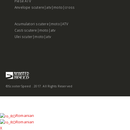
Piese ATV
Anvelope scutere|atv|moto|cross
Acumulatori scutere|moto|ATV
Casti scutere|moto|atv
Ulei scuter|moto|atv
©ScooterSpeed . 2017. All Rights Reserved
Romanian
Romanian
X