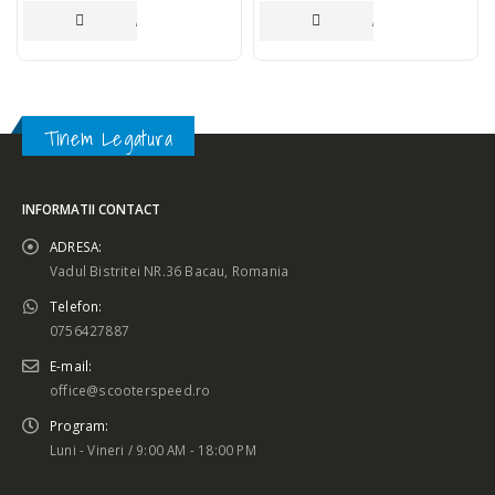
ADAUGĂ ÎN COȘ
ADAUGĂ ÎN COȘ
Tinem Legatura
INFORMATII CONTACT
ADRESA:
Vadul Bistritei NR.36 Bacau, Romania
Telefon:
0756427887
E-mail:
office@scooterspeed.ro
Program:
Luni - Vineri / 9:00 AM - 18:00 PM