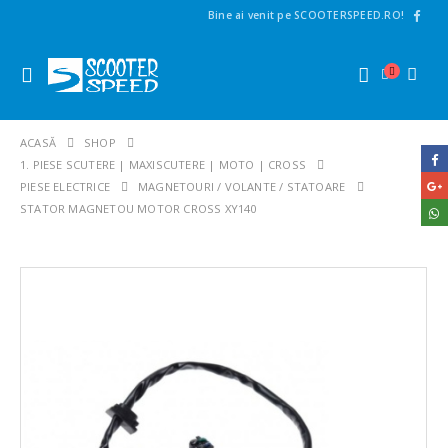
Bine ai venit pe SCOOTERSPEED.RO!
ACASĂ
SHOP
1. PIESE SCUTERE | MAXISCUTERE | MOTO | CROSS
PIESE ELECTRICE
MAGNETOURI / VOLANTE / STATOARE
STATOR MAGNETOU MOTOR CROSS XY140