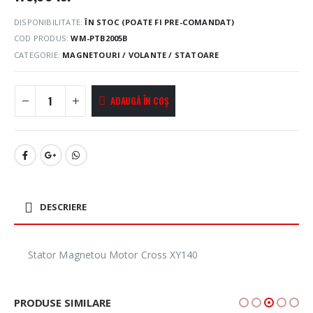
DISPONIBILITATE:
ÎN STOC (POATE FI PRE-COMANDAT)
COD PRODUS:
WM-PTB2005B
CATEGORIE:
MAGNETOURI / VOLANTE / STATOARE
ADAUGĂ ÎN COȘ
DESCRIERE
Stator Magnetou Motor Cross XY140
PRODUSE SIMILARE