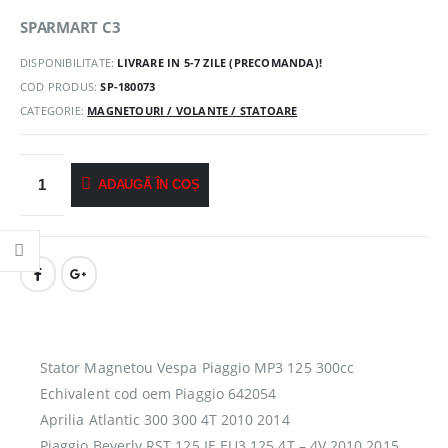
SPARMART C3
DISPONIBILITATE:
LIVRARE IN 5-7 ZILE (PRECOMANDA)!
COD PRODUS:
SP-180073
CATEGORIE:
MAGNETOURI / VOLANTE / STATOARE
ADAUGĂ ÎN COȘ
Stator Magnetou Vespa Piaggio MP3 125 300cc
Echivalent cod oem Piaggio 642054
Aprilia Atlantic 300 300 4T 2010 2014
Piaggio Beverly RST 125 IE EU3 125 4T – 4V 2010 2015