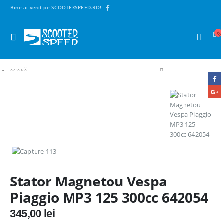
Bine ai venit pe SCOOTERSPEED.RO!
ACASĂ
SHOP
1. PIESE SCUTERE | MAXISCUTERE | MOTO | CROSS
PIESE ELECTRICE
MAGNETOURI / VOLANTE / STATOARE
STATOR MAGNETOU VESPA PIAGGIO MP3 125 300CC 642054
Stator Magnetou Vespa
Piaggio MP3 125 300cc 642054
345,00
lei