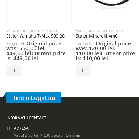
MAGNETOURI / VOLANTE / STATOARE
MAGNETOURI / VOLANTE / STATOARE
Stator Yamaha T-Max 500 2004-2007 5VU814100200
Stator Minarelli Am6
Original price
Original price
650,00
lei
120,00
lei
was: 650,00 lei.
was: 120,00 lei.
449,00
lei
Current price
110,00
lei
Current price
is: 449,00 lei.
is: 110,00 lei.
Tinem Legatura
INFORMATII CONTACT
ADRESA:
Vadul Bistritei NR.36 Bacau, Romania