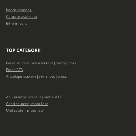
Istoric comenzi
Cautare avansata
Intra in cont
TOP CATEGORII
Piese scutere|maxiscutere|moto|cross
Piese ATV
Anvelope scutere|atv|moto|cross
Acumulatori scutere|moto|ATV
Casti scutere|moto|atv
Ulei scuter|moto|atv