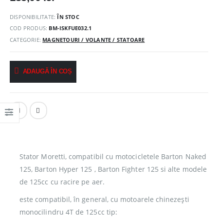
DISPONIBILITATE:
ÎN STOC
COD PRODUS:
BM-ISKFUE032.1
CATEGORIE:
MAGNETOURI / VOLANTE / STATOARE
ADAUGĂ ÎN COȘ
Stator Moretti, compatibil cu motocicletele Barton Naked
125, Barton Hyper 125 , Barton Fighter 125 si alte modele
de 125cc cu racire pe aer.
este compatibil, în general, cu motoarele chinezești
monocilindru 4T de 125cc tip: