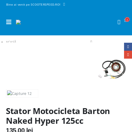
Bine ai venit pe SCOOTERSPEED.RO!
ACASĂ
SHOP
1. PIESE SCUTERE | MAXISCUTERE | MOTO | CROSS
PIESE ELECTRICE
MAGNETOURI / VOLANTE / STATOARE
STATOR MOTOCICLETA BARTON NAKED HYPER 125CC
Stator Motocicleta Barton
Naked Hyper 125cc
135,00
lei