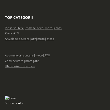
TOP CATEGORII
Piese scutere|maxiscutere|moto|cross
Piese ATV
Anvelope scutere|atv|moto|cross
Acumulatori scutere|moto|ATV
Casti scutere|moto|atv
Ulei scuter|moto|atv