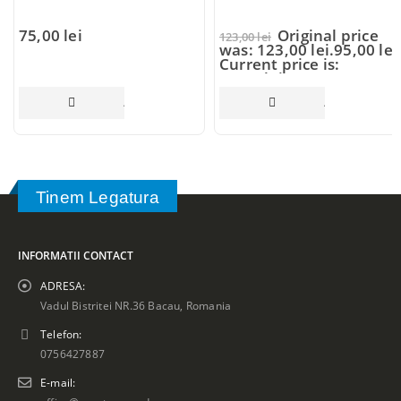
75,00
lei
Original price
123,00
lei
was: 123,00 lei.
95,00
lei
Current price is:
95,00 lei.
ADAUGĂ ÎN COȘ
ADAUGĂ ÎN CO
Tinem Legatura
INFORMATII CONTACT
ADRESA:
Vadul Bistritei NR.36 Bacau, Romania
Telefon:
0756427887
E-mail: