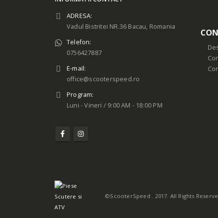
ADRESA:
Vadul Bistritei NR.36 Bacau, Romania
CON
Telefon:
Des
0756427887
Con
E-mail:
Co
office@scooterspeed.ro
Program:
Luni - Vineri / 9:00 AM - 18:00 PM
©ScooterSpeed . 2017. All Rights Reserv