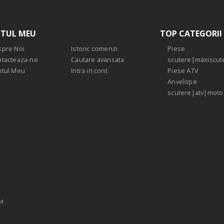
TUL MEU
TOP CATEGORII
pre Noi
Istoric comenzi
Piese
tacteaza-ne
Cautare avansata
scutere|maxiscut
ntul Meu
Intra in cont
Piese ATV
Anvelope
scutere|atv|moto
ed