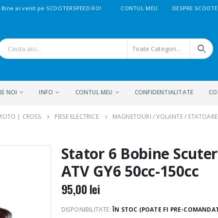
Bine ai venit pe SCOOTERSPEED.RO!
CONTUL MEU
DESPRE SCOOTE
Toate Categoriile
RE NOI
INFO
CONTUL MEU
CONFIDENTIALITATE
CO
 MOTO | CROSS
PIESE ELECTRICE
MAGNETOURI / VOLANTE / STATOARE
Stator 6 Bobine Scuter
ATV GY6 50cc-150cc
95,00
lei
DISPONIBILITATE:
ÎN STOC (POATE FI PRE-COMANDA