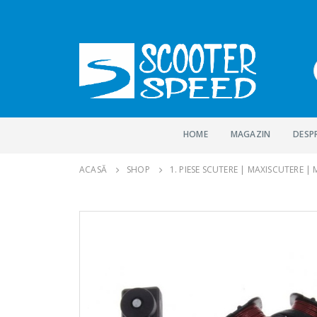
HOME
MAGAZIN
DESP
ACASĂ
SHOP
1. PIESE SCUTERE | MAXISCUTERE |