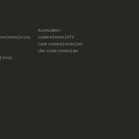
Acumulatori
ere|moto|cross
scutere|moto|ATV
Casti scutere|moto|atv
Ulei scuter|moto|atv
|cross