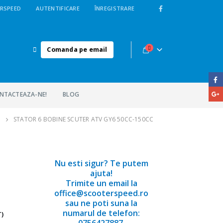
RSPEED
AUTENTIFICARE
ÎNREGISTRARE
Comanda pe email
NTACTEAZA-NE!
BLOG
STATOR 6 BOBINE SCUTER ATV GY6 50CC-150CC
Nu esti sigur? Te putem
ajuta!
Trimite un email la
office@scooterspeed.ro
sau ne poti suna la
numarul de telefon:
T)
0756427887.