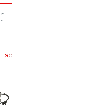
ură
rea
-31%