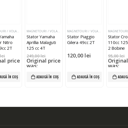
MAGNETOURI / VOLANTE / STATOARE
MAGNETOURI / VOLANTE / STATOARE
MAGNETOURI / VOLANTE / STATOARE
 Yamaha
Stator Yamaha
Stator Piaggio
Stator Cr
r Nitro
Aprillia Malaguti
Gilera 49cc 2T
110cc 125
9cc 2T
125 cc 4T
2 Bobine
120,00
lei
lei
249,00
lei
95,00
lei
nal price
Original price
Original
was:
was:
 lei.
249,00 lei.
95,00 lei
00
lei
165,00
lei
75,00
le
AUGĂ ÎN COȘ
ADAUGĂ ÎN COȘ
ADAUGĂ ÎN COȘ
ADAUGĂ
nt price
Current price
Current
5,00 lei.
is: 165,00 lei.
is: 75,00