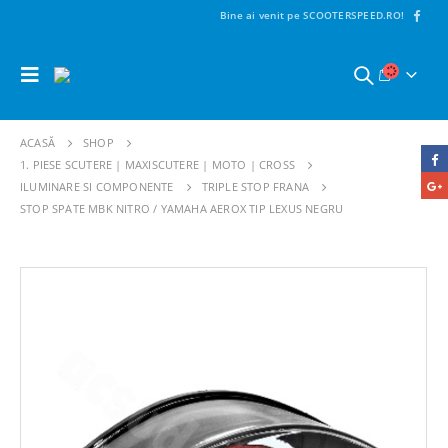
Bine ai venit pe SCOOTERSPEED.RO!
ACASĂ
SHOP
1. PIESE SCUTERE | MAXISCUTERE | MOTO | CROSS
ILUMINARE SI COMPONENTE
TRIPLE STOP FRANA
STOP SPATE MBK NITRO / YAMAHA AEROX TIP LEXUS NEGRU