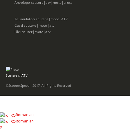
Anvelope scutere|atv|moto|cross
Acumulatori scutere|moto|ATV
Casti scutere|moto|atv
Ulei scuter|moto|atv
©ScooterSpeed . 2017. All Rights Reserved
Romanian
Romanian
X