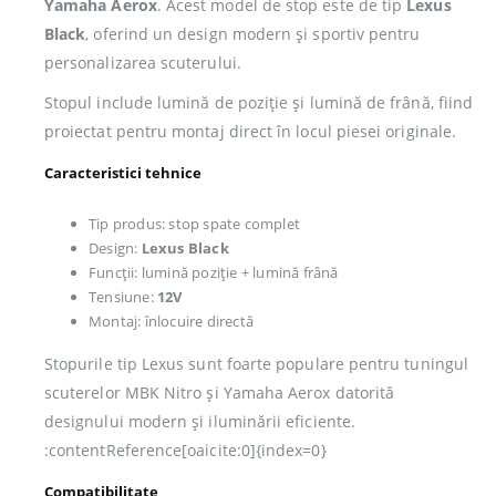
Yamaha Aerox
. Acest model de stop este de tip
Lexus
Black
, oferind un design modern și sportiv pentru
personalizarea scuterului.
Stopul include lumină de poziție și lumină de frână, fiind
proiectat pentru montaj direct în locul piesei originale.
Caracteristici tehnice
Tip produs: stop spate complet
Design:
Lexus Black
Funcții: lumină poziție + lumină frână
Tensiune:
12V
Montaj: înlocuire directă
Stopurile tip Lexus sunt foarte populare pentru tuningul
scuterelor MBK Nitro și Yamaha Aerox datorită
designului modern și iluminării eficiente.
:contentReference[oaicite:0]{index=0}
Compatibilitate