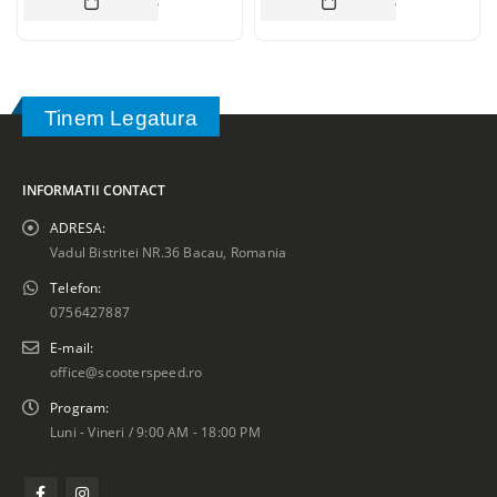
ADAUGĂ ÎN COȘ
ADAUGĂ ÎN CO
Tinem Legatura
INFORMATII CONTACT
ADRESA:
Vadul Bistritei NR.36 Bacau, Romania
Telefon:
0756427887
E-mail:
office@scooterspeed.ro
Program:
Luni - Vineri / 9:00 AM - 18:00 PM