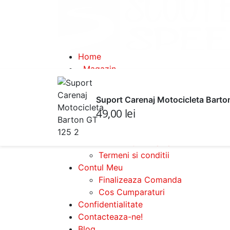
Home
Magazin
Despre Noi
Despre ScooterSpeed
Suport Carenaj Motocicleta Barto
GHID MARIMI Casti
49,00
lei
INFO
Modalitati de plata
LIVRARI & RETURURI
Termeni si conditii
Contul Meu
Finalizeaza Comanda
Cos Cumparaturi
Confidentialitate
Contacteaza-ne!
Blog