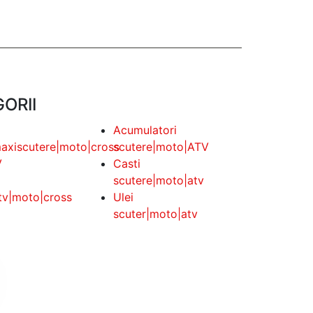
ORII
Acumulatori
maxiscutere|moto|cross
scutere|moto|ATV
V
Casti
scutere|moto|atv
tv|moto|cross
Ulei
scuter|moto|atv