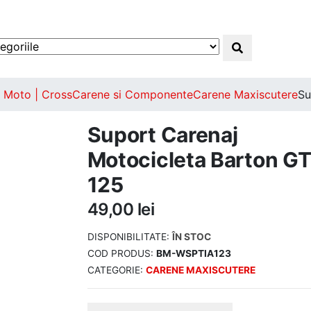
| Moto | Cross
Carene si Componente
Carene Maxiscutere
Su
Suport Carenaj
Motocicleta Barton G
125
49,00
lei
DISPONIBILITATE:
ÎN STOC
COD PRODUS:
BM-WSPTIA123
CATEGORIE:
CARENE MAXISCUTERE