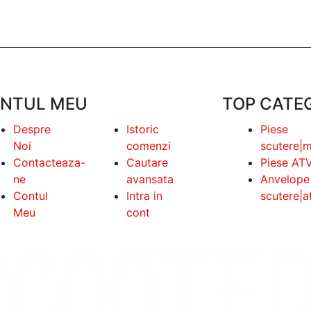
NTUL MEU
TOP CATEG
Despre
Istoric
Piese
Noi
comenzi
scutere|
Contacteaza-
Cautare
Piese AT
ne
avansata
Anvelope
Contul
Intra in
scutere|a
Meu
cont