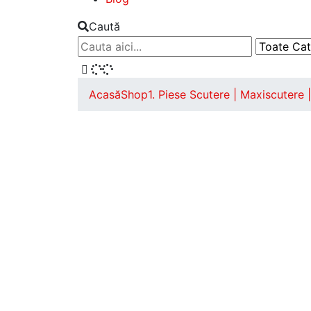
Caută
Acasă
Shop
1. Piese Scutere | Maxiscutere 