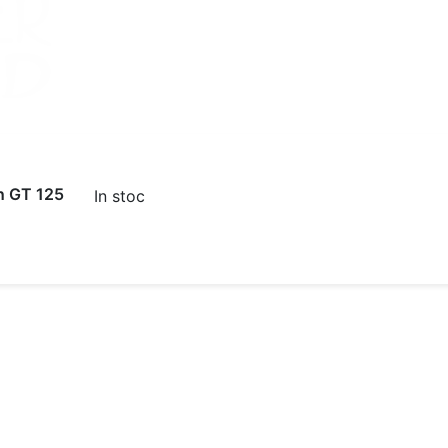
n GT 125
In stoc