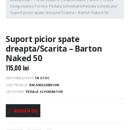
Componente Pornire Pedala Schimbator
Pedala Schimbator
Suport picior spate dreapta/Scarita – Barton Naked 50
Suport picior spate
dreapta/Scarita – Barton
Naked 50
115,00
lei
DISPONIBILITATE:
ÎN STOC
COD PRODUS:
BM-5905220851393
CATEGORIE:
PEDALA SCHIMBATOR
ADAUGĂ ÎN COȘ