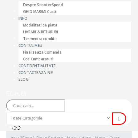
Despre ScooterSpeed
GHID MARIMI Casti
INFO
Modalitati de plata
LIVRARI & RETURURI
Termeni si conditii
CONTUL MEU
Finalizeaza Comanda
Cos Cumparaturi
CONFIDENTIALITATE
CONTACTEAZA-NE!
BLOG
Caută
Acasă
Shop
1. Piese Scutere | Maxiscutere | Moto | Cross