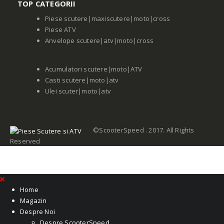
TOP CATEGORII
Piese scutere|maxiscutere|moto|cross
Piese ATV
Anvelope scutere|atv|moto|cross
Acumulatori scutere|moto|ATV
Casti scutere|moto|atv
Ulei scuter|moto|atv
©ScooterSpeed . 2017. All Rights
Reserved
Home
Magazin
Despre Noi
Despre ScooterSpeed