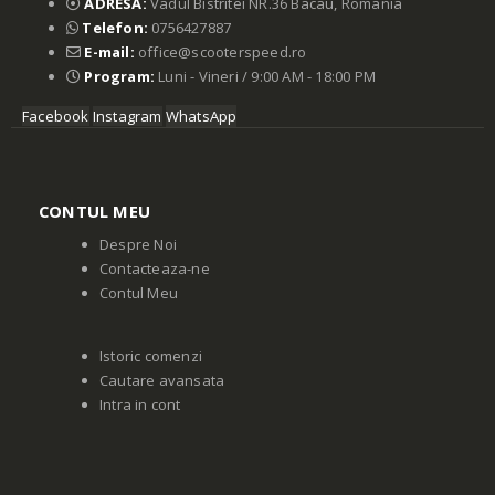
ADRESA:
Vadul Bistritei NR.36 Bacau, Romania
Telefon:
0756427887
E-mail:
office@scooterspeed.ro
Program:
Luni - Vineri / 9:00 AM - 18:00 PM
Facebook
Instagram
WhatsApp
CONTUL MEU
Despre Noi
Contacteaza-ne
Contul Meu
Istoric comenzi
Cautare avansata
Intra in cont