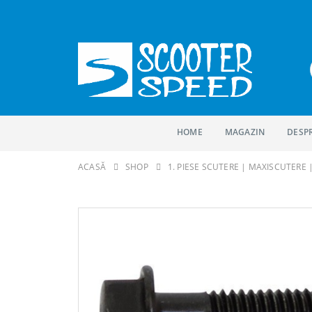
HOME
MAGAZIN
DESP
ACASĂ
SHOP
1. PIESE SCUTERE | MAXISCUTERE