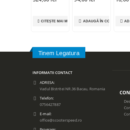
CITEȘTE MAI MULT
ADAUGĂ ÎN COȘ
AD
Tinem Legatura
INFORMATII CONTACT
ADRESA:
Vadul Bistritei NR.36 Bacau, Romania
CON
Telefon:
Des
0756427887
Con
E-mail:
Co
office@scooterspeed.ro
Program: