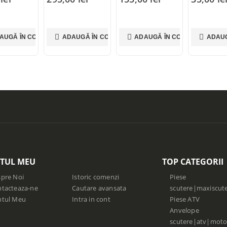
AUGĂ ÎN COȘ
ADAUGĂ ÎN COȘ
ADAUGĂ ÎN COȘ
ADAUG
TUL MEU
TOP CATEGORII
pre Noi
Istoric comenzi
Piese
tacteaza-ne
Cautare avansata
scutere|maxiscut
ntul Meu
Intra in cont
Piese ATV
Anvelope
scutere|atv|moto