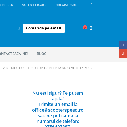
ERSPEED
AUTENTIFICARE
ÎNREGISTRARE
Comanda pe email
ONTACTEAZA-NE!
BLOG
EZOANE MOTOR
SURUB CARTER KYMCO AGILITY 50CC
Nu esti sigur? Te putem
ajuta!
Trimite un email la
office@scooterspeed.ro
sau ne poti suna la
numarul de telefon:
0756427887.