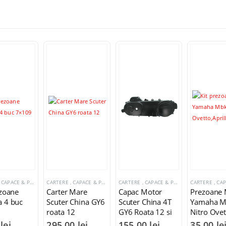
CARTERE , CAPACE & PREZOANE MOTOR
,
BASHAN SHINERAY ZONGSHEN LONCIN
CARTERE , CAPACE & PREZOANE MOTOR
CARTERE , CAPACE & PREZOANE MOTOR
ezoane
Carter Mare
Capac Motor
Prezoane 
 4 buc
Scuter China GY6
Scuter China 4T
Yamaha 
roata 12
GY6 Roata 12 si
Nitro Ovet
13 inch 460mm
Aprillia 49
0
lei
295,00
lei
155,00
lei
35,00
le