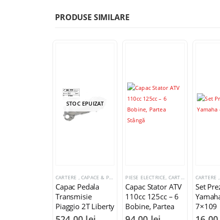
PRODUSE SIMILARE
STOC EPUIZAT
CARTERE , CAPACE & PREZOANE MOTOR
PIESE ELECTRICE
,
CARTERE , CAPACE & PREZOANE MOTOR
Capac Pedala
Capac Stator ATV
Set Pr
Transmisie
110cc 125cc – 6
Yamaha
Piaggio 2T Liberty
Bobine, Partea
7×109
Fly Gilera DNA 50
Stângă
524,00
lei
94,00
lei
16,0