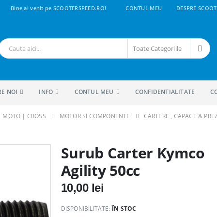
Bine ai venit pe SCOOTERSPEED.RO!
CONTUL MEU
DESPRE SCOOT
Toate Categoriile
RE NOI
INFO
CONTUL MEU
CONFIDENTIALITATE
C
 | MOTO | CROSS
MOTOR SI COMPONENTE
CARTERE , CAPACE & PR
Surub Carter Kymco
Agility 50cc
10,00
lei
DISPONIBILITATE:
ÎN STOC