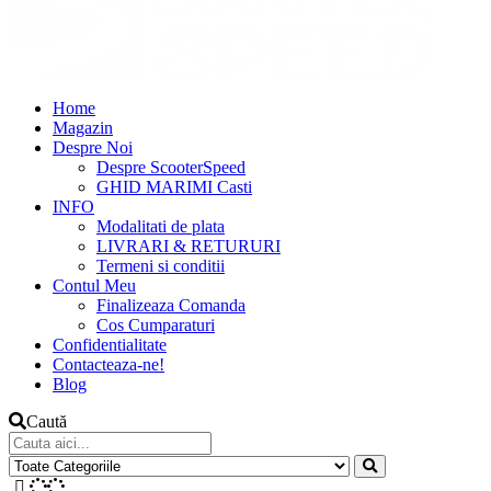
Home
Magazin
Despre Noi
Despre ScooterSpeed
GHID MARIMI Casti
INFO
Modalitati de plata
LIVRARI & RETURURI
Termeni si conditii
Contul Meu
Finalizeaza Comanda
Cos Cumparaturi
Confidentialitate
Contacteaza-ne!
Blog
Caută