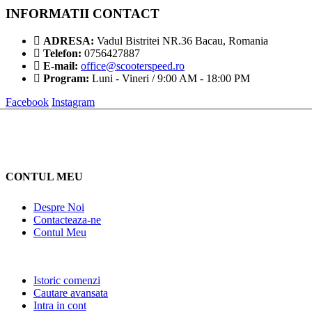
INFORMATII CONTACT
ADRESA:
Vadul Bistritei NR.36 Bacau, Romania
Telefon:
0756427887
E-mail:
office@scooterspeed.ro
Program:
Luni - Vineri / 9:00 AM - 18:00 PM
Facebook
Instagram
CONTUL MEU
Despre Noi
Contacteaza-ne
Contul Meu
Istoric comenzi
Cautare avansata
Intra in cont