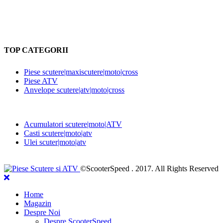
TOP CATEGORII
Piese scutere|maxiscutere|moto|cross
Piese ATV
Anvelope scutere|atv|moto|cross
Acumulatori scutere|moto|ATV
Casti scutere|moto|atv
Ulei scuter|moto|atv
©ScooterSpeed . 2017. All Rights Reserved
Home
Magazin
Despre Noi
Despre ScooterSpeed