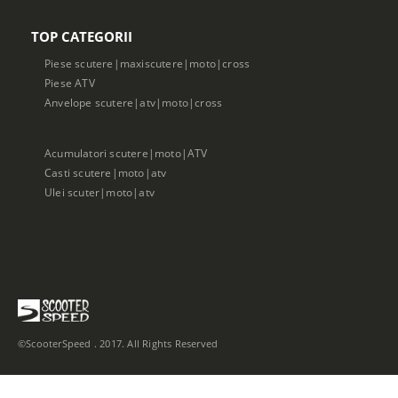
TOP CATEGORII
Piese scutere|maxiscutere|moto|cross
Piese ATV
Anvelope scutere|atv|moto|cross
Acumulatori scutere|moto|ATV
Casti scutere|moto|atv
Ulei scuter|moto|atv
©ScooterSpeed . 2017. All Rights Reserved