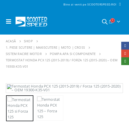
Bine ai venit pe SCOOTERSPEED.RO!
ACASĂ
SHOP
1. PIESE SCUTERE | MAXISCUTERE | MOTO | CROSS
SISTEM RACIRE MOTOR
POMPA APA SI COMPONENTE
TERMOSTAT HONDA PCX 125 (2015-2019) / FORZA 125 (2015-2020) – OEM
19300-K35-V01