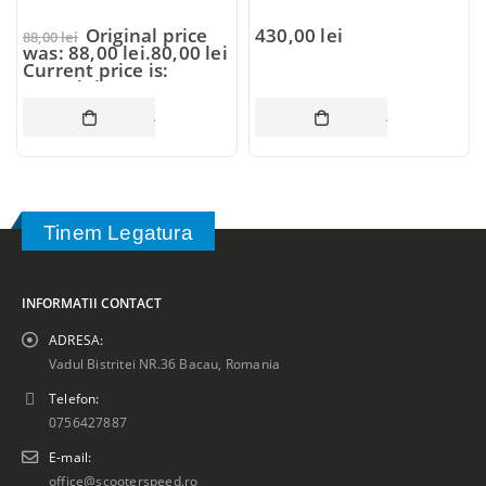
Original price
430,00
lei
88,00
lei
was: 88,00 lei.
80,00
lei
Current price is:
80,00 lei.
COȘ
ADAUGĂ ÎN COȘ
ADAUGĂ ÎN CO
Tinem Legatura
INFORMATII CONTACT
ADRESA:
Vadul Bistritei NR.36 Bacau, Romania
Telefon:
0756427887
E-mail:
office@scooterspeed.ro