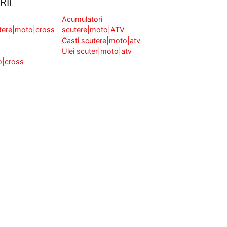
RII
Acumulatori
tere|moto|cross
scutere|moto|ATV
Casti scutere|moto|atv
Ulei scuter|moto|atv
o|cross