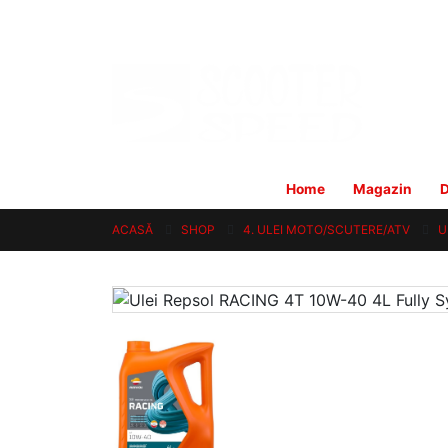
Home
Magazin
D
ACASĂ
SHOP
4. ULEI MOTO/SCUTERE/ATV
U