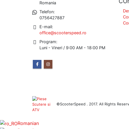
CO
Romania
De
Telefon:
Co
0756427887
Co
E-mail:
office@scooterspeed.ro
Program:
Luni - Vineri / 9:00 AM - 18:00 PM
©ScooterSpeed . 2017. All Rights Reser
Romanian