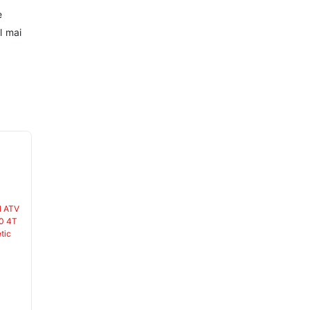
e
l mai
STOC EPUIZAT
STOC EPUIZAT