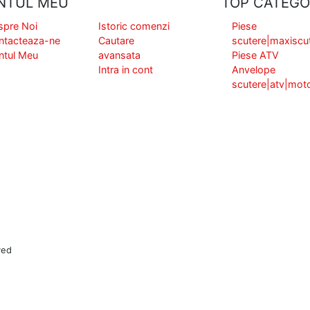
NTUL MEU
TOP CATEGO
spre Noi
Istoric comenzi
Piese
ntacteaza-ne
Cautare
scutere|maxiscu
ntul Meu
avansata
Piese ATV
Intra in cont
Anvelope
scutere|atv|mot
ved