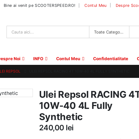
|
Bine ai venit pe SCOOTERSPEED.RO!
Contul Meu
Despre Sco
Toate Categoriile
espre Noi
INFO
Contul Meu
Confidentialitate
C
LEI REPSOL
ULEI REPSOL RACING 4T 10W-40 4L FULLY SYNTHETIC
Ulei Repsol RACING 4
10W-40 4L Fully
Synthetic
240,00
lei