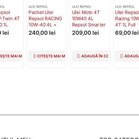
SOL
ULEI REPSOL
ULEI REPSOL
ULEI REPSOL
epsol
Pachet Ulei
Ulei Moto 4T
Ulei Repso
V-Twin 4T
Repsol RACING
10W40 4L
Racing 10
0 1L
10W-40 4L +
Repsol Smarter
4T 1L Full
QUALIFIER
Full Sintetic +
Synthetic
0
lei
240,00
lei
209,00
lei
69,00
lei
CHAIN 400ML +
Spray Lant
Perie Lanț
TEȘTE MAI MULT
CITEȘTE MAI MULT
ADAUGĂ ÎN COȘ
ADAUGĂ