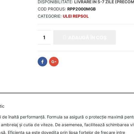
DISPONIBILITATE:
LIVRARE IN 5-7 ZILE (PRECO
COD PRODUS:
RPP2000MGB
CATEGORIE:
ULEI REPSOL
ADAUGĂ ÎN COȘ
tic
mpi de înaltă performanță. Formula sa asigură o protecție maximă pent
mbreiaj și cutia de viteze. De asemenea, facilitează schimbarea vit
să. Eficiența sa este dovedita prin lipsa fortelor de frecare intre