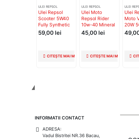
ULEI REPSOL
ULEI REPSOL
ULEI REP
Ulei Repsol
Ulei Moto
Ulei R
Scooter 5W40
Repsol Rider
Moto 
Fully Synthetic
10w-40 Mineral
20W 5
1L
1L
59,00
lei
45,00
lei
49,0
CITEȘTE MAI MULT
CITEȘTE MAI MULT
CI
Tinem Legatura
INFORMATII CONTACT
ADRESA:
Vadul Bistritei NR.36 Bacau,