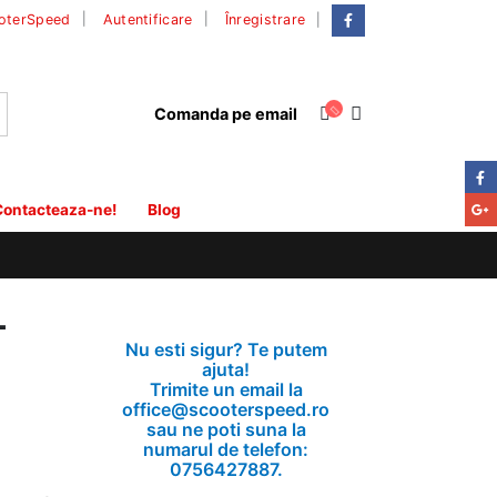
|
oterSpeed
Autentificare
Înregistrare
Comanda pe email
ontacteaza-ne!
Blog
T
Nu esti sigur? Te putem
ajuta!
Trimite un email la
office@scooterspeed.ro
sau ne poti suna la
numarul de telefon:
0756427887.