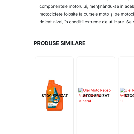
componentele motorului, menținându-se in acela
motociclete folosite la cursele moto și pe motocic
ridicat nivel, în condiții extreme de utilizare. S
PRODUSE SIMILARE
STOC EPUIZAT
STOC EPUIZAT
STOC