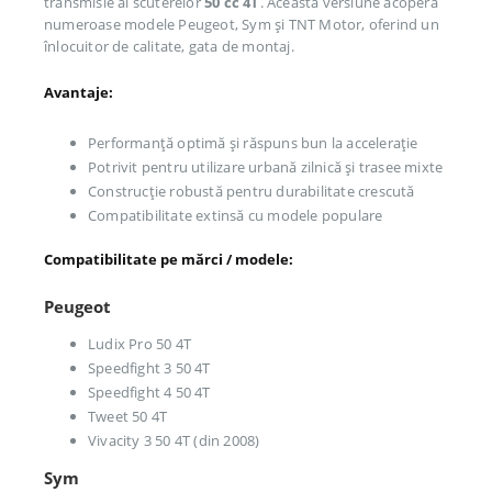
transmisie al scuterelor
50 cc 4T
. Această versiune acoperă
numeroase modele Peugeot, Sym și TNT Motor, oferind un
înlocuitor de calitate, gata de montaj.
Avantaje:
Performanță optimă și răspuns bun la accelerație
Potrivit pentru utilizare urbană zilnică și trasee mixte
Construcție robustă pentru durabilitate crescută
Compatibilitate extinsă cu modele populare
Compatibilitate pe mărci / modele:
Peugeot
Ludix Pro 50 4T
Speedfight 3 50 4T
Speedfight 4 50 4T
Tweet 50 4T
Vivacity 3 50 4T (din 2008)
Sym