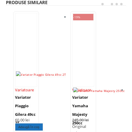
PRODUSE SIMILARE
-19%
Variatoare
Variatoare
V
Variator
Variator
V
Piaggio
Yamaha
P
Gilera 49cc
Majesty
L
60,00
lei
245,00
lei
1
2T
250cc
1
Original
Adaugă în coș
C