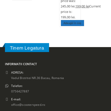
price was:
245,00 lei.
199,00
lei
Current
price is:
199,00 lei.
Adaugă în coș
Tinem Legatura
INFORMATII CONTACT
ADRESA:
Vadul Bistritei NR.36 Bacau, Romania
Telefon:
0756427887
E-mail:
office@scooterspeed.ro