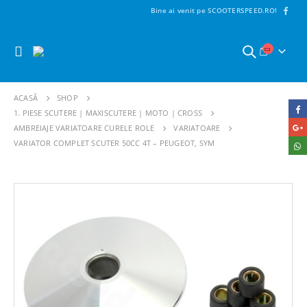
Bine ai venit pe SCOOTERSPEED.RO!
ACASĂ
SHOP
1. PIESE SCUTERE | MAXISCUTERE | MOTO | CROSS
AMBREIAJE VARIATOARE CURELE ROLE
VARIATOARE
VARIATOR COMPLET SCUTER 50CC 4T – PEUGEOT, SYM