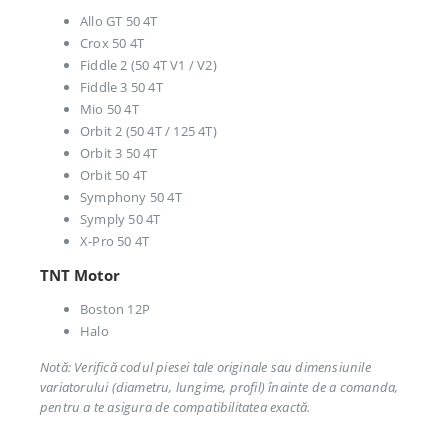
Allo GT 50 4T
Crox 50 4T
Fiddle 2 (50 4T V1 / V2)
Fiddle 3 50 4T
Mio 50 4T
Orbit 2 (50 4T / 125 4T)
Orbit 3 50 4T
Orbit 50 4T
Symphony 50 4T
Symply 50 4T
X-Pro 50 4T
TNT Motor
Boston 12P
Halo
Notă: Verifică codul piesei tale originale sau dimensiunile
variatorului (diametru, lungime, profil) înainte de a comanda,
pentru a te asigura de compatibilitatea exactă.