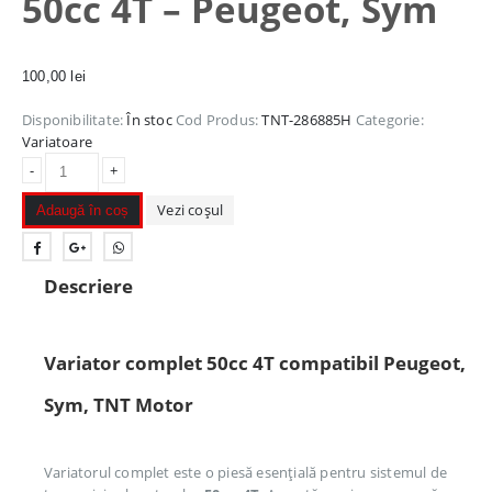
50cc 4T – Peugeot, Sym
100,00
lei
Disponibilitate:
În stoc
Cod Produs:
TNT-286885H
Categorie:
Variatoare
-
+
Vezi coșul
Adaugă în coș
Descriere
Variator complet 50cc 4T compatibil Peugeot,
Sym, TNT Motor
Variatorul complet este o piesă esențială pentru sistemul de