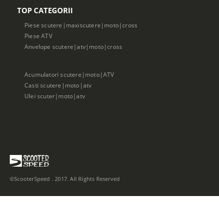
TOP CATEGORII
Piese scutere|maxiscutere|moto|cross
Piese ATV
Anvelope scutere|atv|moto|cross
Acumulatori scutere|moto|ATV
Casti scutere|moto|atv
Ulei scuter|moto|atv
©ScooterSpeed . 2017. All Rights Reserved