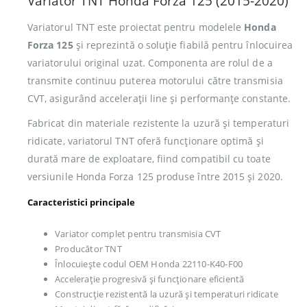
Variator TNT Honda Forza 125 (2015-2020)
Variatorul TNT este proiectat pentru modelele
Honda
Forza 125
și reprezintă o soluție fiabilă pentru înlocuirea
variatorului original uzat. Componenta are rolul de a
transmite continuu puterea motorului către transmisia
CVT, asigurând accelerații line și performanțe constante.
Fabricat din materiale rezistente la uzură și temperaturi
ridicate, variatorul TNT oferă funcționare optimă și
durată mare de exploatare, fiind compatibil cu toate
versiunile Honda Forza 125 produse între 2015 și 2020.
Caracteristici principale
Variator complet pentru transmisia CVT
Producător TNT
Înlocuiește codul OEM Honda 22110-K40-F00
Accelerație progresivă și funcționare eficientă
Construcție rezistentă la uzură și temperaturi ridicate