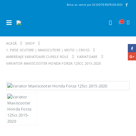
Bine ai venit pe SCOOTERSPEED.RO!
ACASĂ
SHOP
1. PIESE SCUTERE | MAXISCUTERE | MOTO | CROSS
AMBREIAJE VARIATOARE CURELE ROLE
VARIATOARE
VARIATOR MAXISCOOTER HONDA FORZA 125CC 2015-2020