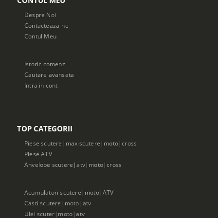
CONTUL MEU
Despre Noi
Contacteaza-ne
Contul Meu
Istoric comenzi
Cautare avansata
Intra in cont
TOP CATEGORII
Piese scutere|maxiscutere|moto|cross
Piese ATV
Anvelope scutere|atv|moto|cross
Acumulatori scutere|moto|ATV
Casti scutere|moto|atv
Ulei scuter|moto|atv