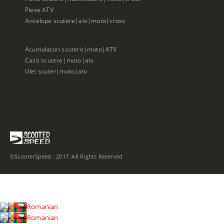
Piese ATV
Anvelope scutere|atv|moto|cross
Acumulatori scutere|moto|ATV
Casti scutere|moto|atv
Ulei scuter|moto|atv
©ScooterSpeed . 2017. All Rights Reserved
Romanian
Romanian