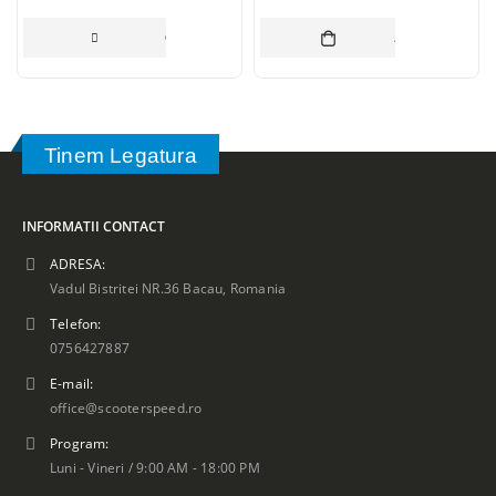
COȘ
CITEȘTE MAI MULT
ADAUGĂ ÎN CO
Tinem Legatura
INFORMATII CONTACT
ADRESA:
Vadul Bistritei NR.36 Bacau, Romania
Telefon:
0756427887
E-mail:
office@scooterspeed.ro
Program:
Luni - Vineri / 9:00 AM - 18:00 PM