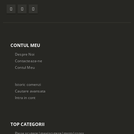
CONTUL MEU
Despre Noi
Contacteaza-ne
Contul Meu
Istoric comenzi
Cautare avansata
Intra in cont
TOP CATEGORII
Piese scutere|maxiscutere|moto|cross