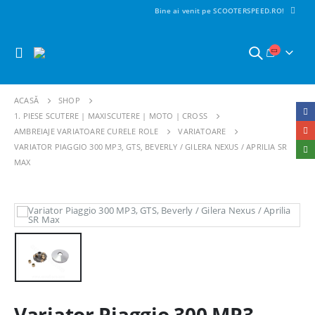
Bine ai venit pe SCOOTERSPEED.RO!
ACASĂ
SHOP
1. PIESE SCUTERE | MAXISCUTERE | MOTO | CROSS
AMBREIAJE VARIATOARE CURELE ROLE
VARIATOARE
VARIATOR PIAGGIO 300 MP3, GTS, BEVERLY / GILERA NEXUS / APRILIA SR
MAX
Variator Piaggio 300 MP3,