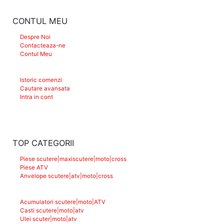
CONTUL MEU
Despre Noi
Contacteaza-ne
Contul Meu
Istoric comenzi
Cautare avansata
Intra in cont
TOP CATEGORII
Piese scutere|maxiscutere|moto|cross
Piese ATV
Anvelope scutere|atv|moto|cross
Acumulatori scutere|moto|ATV
Casti scutere|moto|atv
Ulei scuter|moto|atv