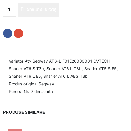
ADAUGĂ ÎN COȘ
Variator Atv Segway AT6-L F01E20000001 CVTECH
Snarler AT6 S T3b, Snarler AT6 L T3b, Snarler AT6 S E5,
Snarler AT6 L E5, Snarler AT6 L ABS T3b
Produs original Segway
Rererul Nr. 9 din schita
PRODUSE SIMILARE