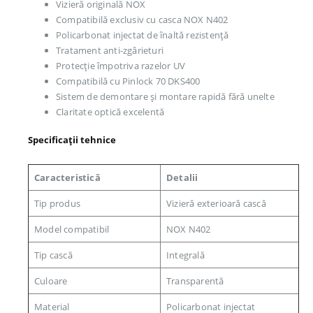
Vizieră originală NOX
Compatibilă exclusiv cu casca NOX N402
Policarbonat injectat de înaltă rezistență
Tratament anti-zgârieturi
Protecție împotriva razelor UV
Compatibilă cu Pinlock 70 DKS400
Sistem de demontare și montare rapidă fără unelte
Claritate optică excelentă
Specificații tehnice
Caracteristică
Detalii
Tip produs
Vizieră exterioară cască
Model compatibil
NOX N402
Tip cască
Integrală
Culoare
Transparentă
Material
Policarbonat injectat