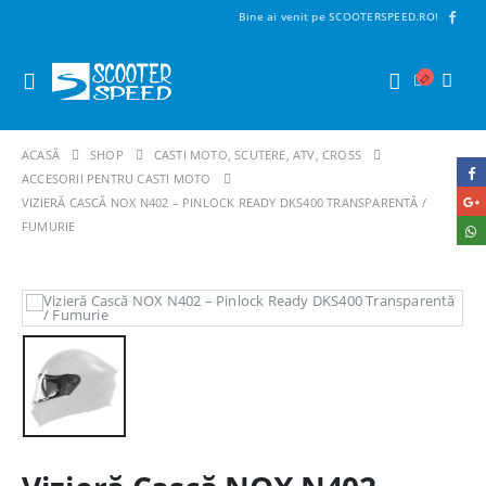
Bine ai venit pe SCOOTERSPEED.RO!
ACASĂ
SHOP
CASTI MOTO, SCUTERE, ATV, CROSS
ACCESORII PENTRU CASTI MOTO
VIZIERĂ CASCĂ NOX N402 – PINLOCK READY DKS400 TRANSPARENTĂ /
FUMURIE