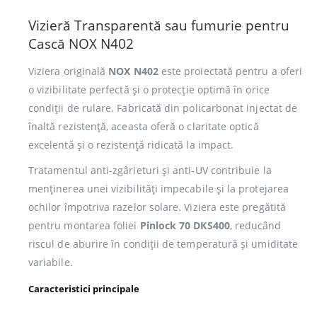
Vizieră Transparentă sau fumurie pentru
Cască NOX N402
Viziera originală
NOX N402
este proiectată pentru a oferi
o vizibilitate perfectă și o protecție optimă în orice
condiții de rulare. Fabricată din policarbonat injectat de
înaltă rezistență, aceasta oferă o claritate optică
excelentă și o rezistență ridicată la impact.
Tratamentul anti-zgârieturi și anti-UV contribuie la
menținerea unei vizibilități impecabile și la protejarea
ochilor împotriva razelor solare. Viziera este pregătită
pentru montarea foliei
Pinlock 70 DKS400
, reducând
riscul de aburire în condiții de temperatură și umiditate
variabile.
Caracteristici principale