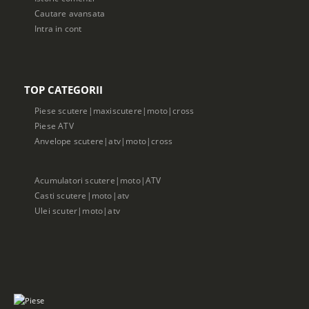
Cautare avansata
Intra in cont
TOP CATEGORII
Piese scutere|maxiscutere|moto|cross
Piese ATV
Anvelope scutere|atv|moto|cross
Acumulatori scutere|moto|ATV
Casti scutere|moto|atv
Ulei scuter|moto|atv