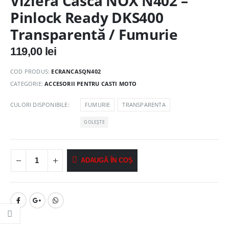
Vizieră Cască NOX N402 –
Pinlock Ready DKS400
Transparentă / Fumurie
119,00
lei
COD PRODUS:
ECRANCASQN402
CATEGORIE:
ACCESORII PENTRU CASTI MOTO
CULORI DISPONIBILE
FUMURIE
TRANSPARENTA
GOLEȘTE
ADAUGĂ ÎN COȘ