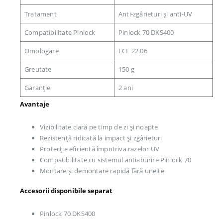
Tratament
Anti-zgârieturi și anti-UV
Compatibilitate Pinlock
Pinlock 70 DKS400
Omologare
ECE 22.06
Greutate
150 g
Garanție
2 ani
Avantaje
Vizibilitate clară pe timp de zi și noapte
Rezistență ridicată la impact și zgârieturi
Protecție eficientă împotriva razelor UV
Compatibilitate cu sistemul antiaburire Pinlock 70
Montare și demontare rapidă fără unelte
Accesorii disponibile separat
Pinlock 70 DKS400