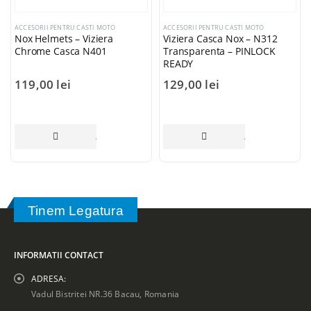
ACCESORII PENTRU CASTI MOTO
ACCESORII PENTRU CASTI MOTO
Nox Helmets – Viziera
Viziera Casca Nox – N312
Chrome Casca N401
Transparenta – PINLOCK
READY
119,00
lei
129,00
lei
AI MULT
ADAUGĂ ÎN COȘ
ADAUGĂ ÎN COȘ
Tinem Legatura
INFORMATII CONTACT
ADRESA:
Vadul Bistritei NR.36 Bacau, Romania