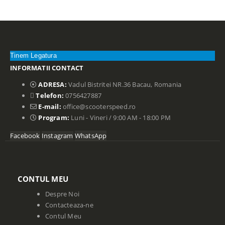
Tinem Legatura
INFORMATII CONTACT
ADRESA:
Vadul Bistritei NR.36 Bacau, Romania
Telefon:
0756427887
E-mail:
office@scooterspeed.ro
Program:
Luni - Vineri / 9:00 AM - 18:00 PM
Facebook
Instagram
WhatsApp
CONTUL MEU
Despre Noi
Contacteaza-ne
Contul Meu