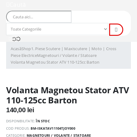
Caută
Acasă
Shop
1. Piese Scutere | Maxiscutere | Moto | Cross
Piese Electrice
Magnetouri / Volante / Statoare
Volanta Magnetou Stator ATV 110-125cc Barton
Volanta Magnetou Stator ATV
110-125cc Barton
140,00
lei
DISPONIBILITATE:
ÎN STOC
COD PRODUS:
BM-ISKATAV11104TJOY000
CATEGORIE:
MAGNETOURI / VOLANTE / STATOARE