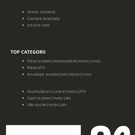
Istoric comenzi
Cautare avansata
Intra in cont
TOP CATEGORII
Piese scutere|maxiscutere|moto|cross
Piese ATV
Anvelope scutere|atv|moto|cross
Acumulatori scutere|moto|ATV
Casti scutere|moto|atv
Ulei scuter|moto|atv