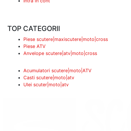
Intra in cont
TOP CATEGORII
Piese scutere|maxiscutere|moto|cross
Piese ATV
Anvelope scutere|atv|moto|cross
Acumulatori scutere|moto|ATV
Casti scutere|moto|atv
Ulei scuter|moto|atv