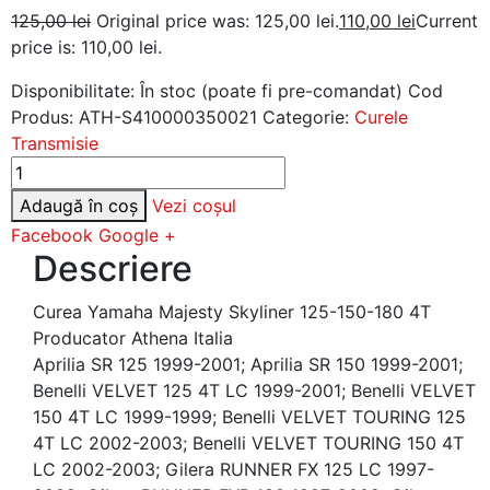
125,00
lei
Original price was: 125,00 lei.
110,00
lei
Current
price is: 110,00 lei.
Disponibilitate:
În stoc (poate fi pre-comandat)
Cod
Produs:
ATH-S410000350021
Categorie:
Curele
Transmisie
Adaugă în coș
Vezi coșul
Facebook
Google +
Descriere
Curea Yamaha Majesty Skyliner 125-150-180 4T
Producator Athena Italia
Aprilia SR 125 1999-2001; Aprilia SR 150 1999-2001;
Benelli VELVET 125 4T LC 1999-2001; Benelli VELVET
150 4T LC 1999-1999; Benelli VELVET TOURING 125
4T LC 2002-2003; Benelli VELVET TOURING 150 4T
LC 2002-2003; Gilera RUNNER FX 125 LC 1997-