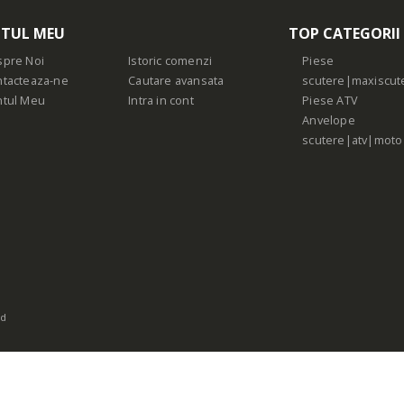
TUL MEU
TOP CATEGORII
pre Noi
Istoric comenzi
Piese
tacteaza-ne
Cautare avansata
scutere|maxiscut
ntul Meu
Intra in cont
Piese ATV
Anvelope
scutere|atv|moto
ed