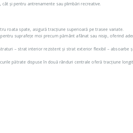
i, cât și pentru antrenamente sau plimbări recreative.
ru roata spate, asigură tracțiune superioară pe trasee variate.
entru suprafețe moi precum pământ afânat sau nisip, oferind ade
aturi – strat interior rezistent și strat exterior flexibil – absoarbe ș
urile pătrate dispuse în două rânduri centrale oferă tracțiune longi