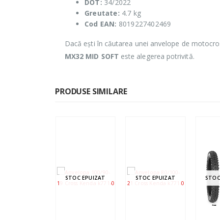
DOT:
34/2022
Greutate:
4.7 kg
Cod EAN:
8019227402469
Dacă ești în căutarea unei anvelope de motocross 
MX32 MID SOFT
este alegerea potrivită.
PRODUSE SIMILARE
8%
STOC EPUIZAT
STOC EPUIZAT
STOC