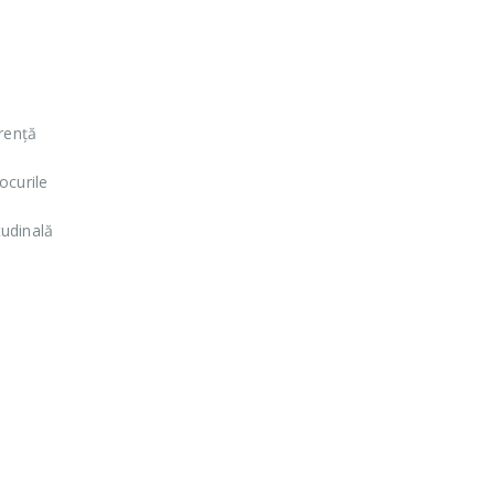
rență
ocurile
tudinală