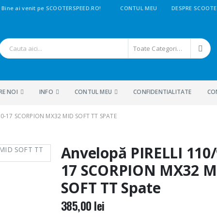
Bine ai venit pe SCOOTERSPEED.RO!
CONTUL MEU
DESPRE SCOOTE
Toate Categoriile
RE NOI
INFO
CONTUL MEU
CONFIDENTIALITATE
CO
90-17 SCORPION MX32 MID SOFT TT SPATE
Anvelopă PIRELLI 110/
17 SCORPION MX32 M
SOFT TT Spate
385,00
lei