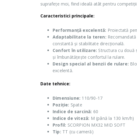
suprafețe moi, fiind ideală atât pentru competiți
Caracteristici principale:
Performanță excelentă:
Proiectată pent
Adaptabilitate la teren:
Recomandată p
constantă și stabilitate direcțională.
Confort în utilizare:
Structura cu două str
și îmbunătățește confortul la rulare.
Design special al benzii de rulare:
Bloc
excelentă.
Date tehnice:
Dimensiune:
110/90-17
Poziție:
Spate
Indice de sarcină:
60
Indice de viteză:
M (până la 130 km/h)
Profil:
SCORPION MX32 MID SOFT
Tip:
TT (cu cameră)