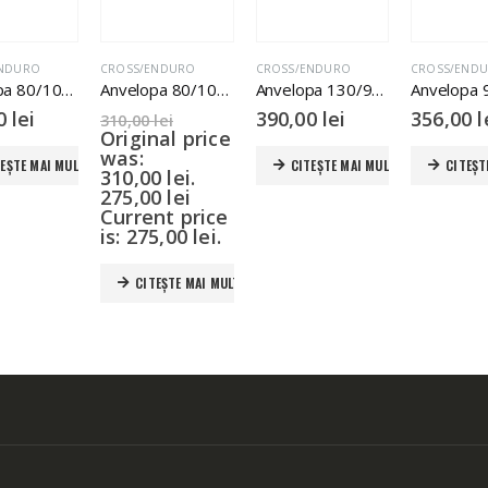
ENDURO
CROSS/ENDURO
CROSS/ENDURO
CROSS/END
Anvelopa 80/100-21 Cross Kenda k771
Anvelopa 80/100-12 Cross Kenda
Anvelopa 130/90-15 Enduro Kenda
00
lei
390,00
lei
356,00
l
310,00
lei
Original price
was:
EȘTE MAI MULT
CITEȘTE MAI MULT
CITEȘT
310,00 lei.
275,00
lei
Current price
is: 275,00 lei.
CITEȘTE MAI MULT