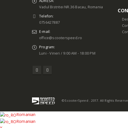
ADRESA:
Vadul Bistritei NR.36 Bacau, Romania
CON
Telefon:
Des
0756427887
Con
E-mail:
Co
office@scooterspeed.ro
Program:
Luni - Vineri / 9:00 AM - 18:00 PM
©ScooterSpeed . 2017. All Rights Reserv
Romanian
Romanian
X