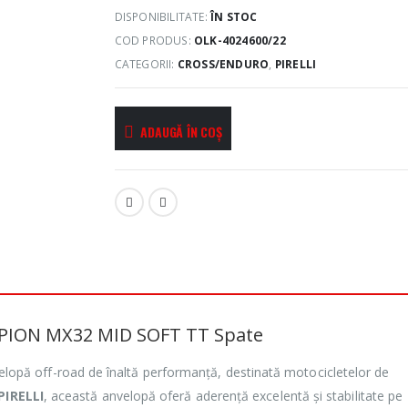
DISPONIBILITATE:
ÎN STOC
COD PRODUS:
OLK-4024600/22
CATEGORII:
CROSS/ENDURO
,
PIRELLI
ADAUGĂ ÎN COȘ
RPION MX32 MID SOFT TT Spate
lopă off-road de înaltă performanță, destinată motocicletelor de
PIRELLI
, această anvelopă oferă aderență excelentă și stabilitate pe