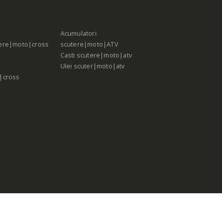
Acumulatori
ere|moto|cross
scutere|moto|ATV
Casti scutere|moto|atv
Ulei scuter|moto|atv
|cross