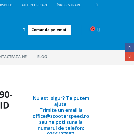
RSPEED
AUTENTIFICARE
ÎNREGISTRARE
Comanda pe email
NTACTEAZA-NE!
BLOG
90-
Nu esti sigur? Te putem
ID
ajuta!
Trimite un email la
office@scooterspeed.ro
sau ne poti suna la
numarul de telefon:
0756427887.