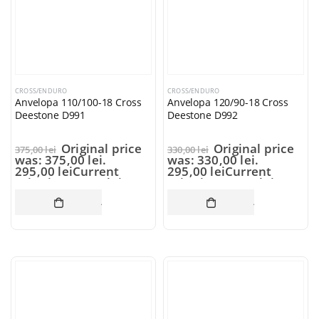
CROSS/ENDURO
CROSS/ENDURO
Anvelopa 110/100-18 Cross
Anvelopa 120/90-18 Cross
Deestone D991
Deestone D992
Original price
Original price
375,00
lei
330,00
lei
was: 375,00 lei.
was: 330,00 lei.
295,00
lei
Current
295,00
lei
Current
price is: 295,00 lei.
price is: 295,00 lei.
ADAUGĂ ÎN COȘ
ADAUGĂ ÎN CO