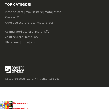
TOP CATEGORII
Piese scutere|maxiscutere|moto|cross
Piese ATV
Anvelope scutere|atv|moto|cross
Acumulatori scutere|moto|ATV
Casti scutere|moto|atv
Ulei scuter|moto|atv
©ScooterSpeed . 2017. All Rights Reserved
Romanian
Romanian