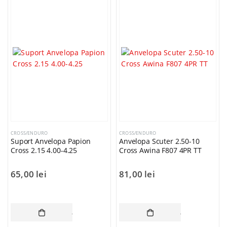
CROSS/ENDURO
CROSS/ENDURO
Suport Anvelopa Papion
Anvelopa Scuter 2.50-10
Cross 2.15 4.00-4.25
Cross Awina F807 4PR TT
65,00
lei
81,00
lei
Oferta Speciala - Set Portbagaje Textile ATV Bronco – Față + Spate
Oferta Speciala - Set Portbagaje Textile ATV Bronco – Față + Spate
ADAUGĂ ÎN COȘ
ADAUGĂ ÎN CO