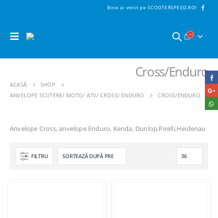
Bine ai venit pe SCOOTERSPEED.RO!
Cross/Enduro
ACASĂ
SHOP
ANVELOPE SCUTERE/ MOTO/ ATV/ CROSS/ ENDURO
CROSS/ENDURO
Anvelope Cross, anvelope Enduro, Kenda, Dunlop,Pirelli,Heidenau
FILTRU