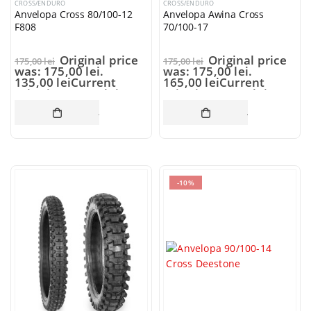
CROSS/ENDURO
CROSS/ENDURO
Anvelopa Cross 80/100-12
Anvelopa Awina Cross
F808
70/100-17
Original price
Original price
175,00
lei
175,00
lei
was: 175,00 lei.
was: 175,00 lei.
135,00
lei
Current
165,00
lei
Current
price is: 135,00 lei.
price is: 165,00 lei.
ADAUGĂ ÎN COȘ
ADAUGĂ ÎN CO
-10%