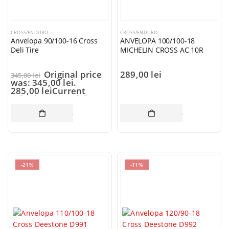
CROSS/ENDURO
CROSS/ENDURO
Anvelopa 90/100-16 Cross
ANVELOPA 100/100-18
Deli Tire
MICHELIN CROSS AC 10R
Original price
289,00
lei
345,00
lei
was: 345,00 lei.
285,00
lei
Current
price is: 285,00 lei.
ADAUGĂ ÎN COȘ
ADAUGĂ ÎN CO
-21%
-11%