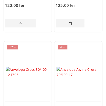
120,00
lei
125,00
lei
CITEȘTE MAI MULT
ADAUGĂ ÎN CO
-23%
-6%