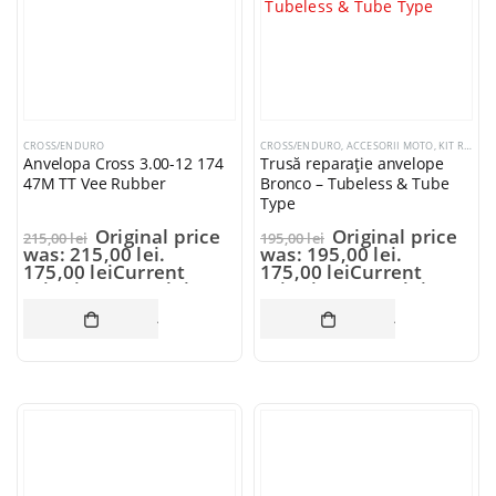
CROSS/ENDURO
CROSS/ENDURO
,
ACCESORII MOTO
,
KIT REPARATIE ANVELOPE
Anvelopa Cross 3.00-12 174
Trusă reparație anvelope
47M TT Vee Rubber
Bronco – Tubeless & Tube
Type
Original price
Original price
215,00
lei
195,00
lei
was: 215,00 lei.
was: 195,00 lei.
175,00
lei
Current
175,00
lei
Current
price is: 175,00 lei.
price is: 175,00 lei.
ADAUGĂ ÎN COȘ
ADAUGĂ ÎN CO