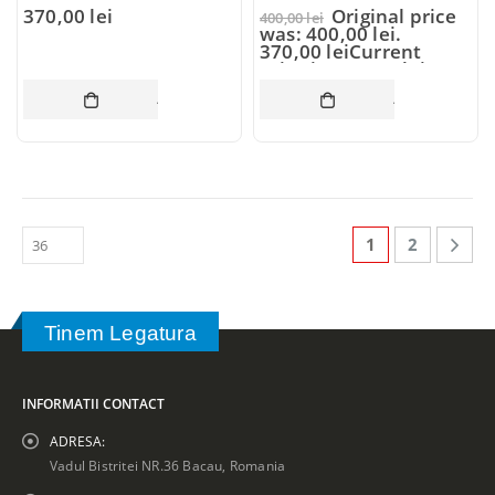
370,00
lei
Original price
400,00
lei
was: 400,00 lei.
370,00
lei
Current
price is: 370,00 lei.
ADAUGĂ ÎN COȘ
ADAUGĂ ÎN CO
1
2
Tinem Legatura
INFORMATII CONTACT
ADRESA:
Vadul Bistritei NR.36 Bacau, Romania