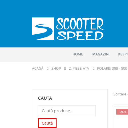
HOME
MAGAZIN
DESP
ACASĂ
SHOP
2. PIESE ATV
POLARIS 300 - 800
Sortare
CAUTA
-26%
Caută