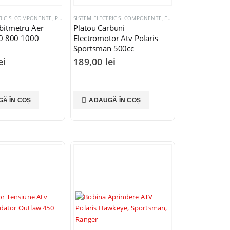
TRIC SI COMPONENTE
,
POLARIS 300 - 800 CC
SISTEM ELECTRIC SI COMPONENTE
,
ELECTROMOTOARE SI COMPONENTE
bitmetru Aer
Platou Carbuni
00 800 1000
Electromotor Atv Polaris
Sportsman 500cc
ei
189,00
lei
Ă ÎN COȘ
ADAUGĂ ÎN COȘ