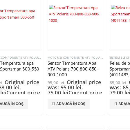
MOTOR SI COMPONENTE ATV POLARIS
,
SISTEM ELECTRIC SI COMPONENTE
MOTOR SI COMPONENTE ATV POLARIS
,
SISTEM ELECTRI
SISTEM ELEC
 Temperatura apa
Senzor Temperatura Apa
Releu de p
s Sportsman 500-550
ATV Polaris 700-800-850-
Sportsma
900-1000
(4011483,
Original price
Original price
ei
95,00
lei
85,00
lei
8,00 lei.
was: 95,00 lei.
was: 85,
0
lei
Current price
75,00
lei
Current price
79,00
le
,00 lei.
is: 75,00 lei.
is: 79,00
AUGĂ ÎN COȘ
ADAUGĂ ÎN COȘ
ADAUG