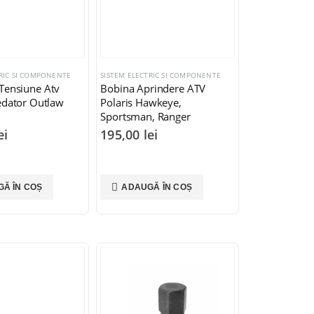
C SI COMPONENTE
TRIC SI COMPONENTE
SISTEM ELECTRIC SI COMPONENTE
 Tensiune Atv
Bobina Aprindere ATV
edator Outlaw
Polaris Hawkeye,
Sportsman, Ranger
ei
195,00
lei
Ă ÎN COȘ
ADAUGĂ ÎN COȘ