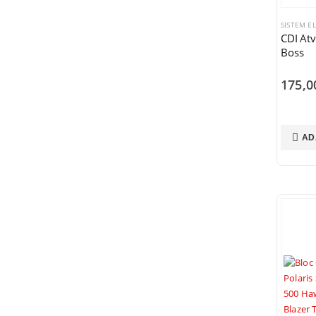
SISTEM E
CDI At
Boss
175,
AD