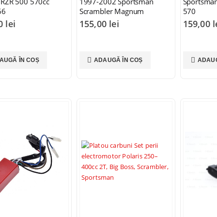
 RZR 500 570cc
1997-2002 Sportsman
Sportsman
66
Scrambler Magnum
570
00
lei
155,00
lei
159,00
l
AUGĂ ÎN COȘ
ADAUGĂ ÎN COȘ
ADAUG