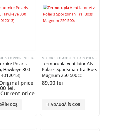
C SI COMPONENTE
TRIC SI COMPONENTE
,
REGULATORI TENSIUNE
MOTOR SI COMPONENTE ATV POLARIS
,
SISTEM ELECTRIC SI
ornire Polaris
Termocupla Ventilator Atv
n, Hawkeye 300
Polaris Sportsman TrailBoss
 4012013)
Magnum 250 500cc
Original price
89,00
lei
00 lei.
i
Current price
 lei.
Ă ÎN COȘ
ADAUGĂ ÎN COȘ