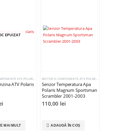
OC EPUIZAT
MOTOR SI COMPONENTE ATV POLARIS
,
SISTEM ELECTRIC SI COMPONENTE
MOTOR SI COMPONENTE ATV POLARIS
,
SISTEM ELECTRIC SI
zina ATV Polaris
Senzor Temperatura Apa
Polaris Magnum Sportsman
Scrambler 2001-2003
ei
110,00
lei
TE MAI MULT
ADAUGĂ ÎN COȘ