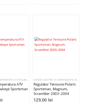
APA
C SI COMPONENTE
,
SENZORI TEMPERATURA APA
MOTOR SI COMPONENTE ATV POLARIS
,
SISTEM ELECTRIC SI COMPONENTE
SISTEM ELECTRIC SI COMPONENTE
,
SENZORI TEMPERATURA APA
,
REGULATORI TENSIUNE
mperatura ATV
Regulator Tensiune Polaris
awkeye Sportsman
Sportsman, Magnum,
Scrambler 2003–2004
ei
129,00
lei