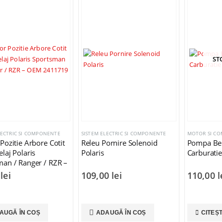
ST
LECTRIC SI COMPONENTE
SISTEM ELECTRIC SI COMPONENTE
Pozitie Arbore Cotit
Releu Pornire Solenoid
Pompa Ben
laj Polaris
Polaris
Carburatie
man / Ranger / RZR –
411719
0
lei
109,00
lei
110,00
l
AUGĂ ÎN COȘ
ADAUGĂ ÎN COȘ
CITEȘ