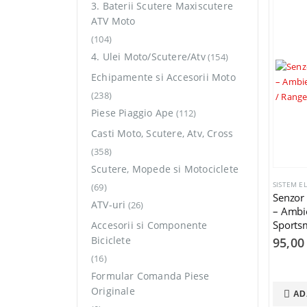
3. Baterii Scutere Maxiscutere
ATV Moto
(104)
4. Ulei Moto/Scutere/Atv
(154)
Echipamente si Accesorii Moto
(238)
Piese Piaggio Ape
(112)
Casti Moto, Scutere, Atv, Cross
(358)
Scutere, Mopede si Motociclete
SISTEM E
(69)
Senzor 
ATV-uri
(26)
– Ambie
Sports
Accesorii si Componente
OEM 2
Biciclete
95,0
(16)
Formular Comanda Piese
Originale
AD