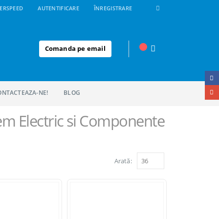
ERSPEED
AUTENTIFICARE
ÎNREGISTRARE
Comanda pe email
ONTACTEAZA-NE!
BLOG
em Electric si Componente
Arată: