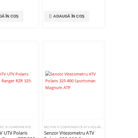
Ă ÎN COȘ
ADAUGĂ ÎN COȘ
TRIC SI COMPONENTE
MOTOR SI COMPONENTE ATV POLARIS
,
SISTEM ELECTRIC SI
V UTV Polaris
Senzor Vitezometru ATV