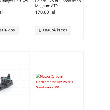
 Ranger RZR 325-
Polaris 325-800 Sportsman
Magnum ATP
ei
170,00
lei
Ă ÎN COȘ
ADAUGĂ ÎN COȘ