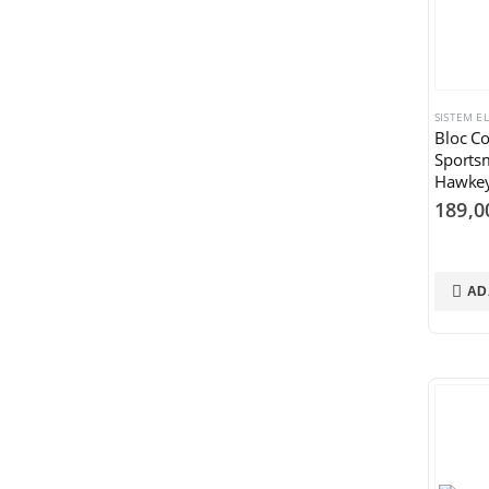
SISTEM E
Bloc Co
Sports
Hawkey
Blazer 
189,
2012)
AD