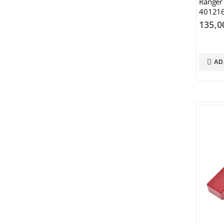
Ranger
40121
135,
AD