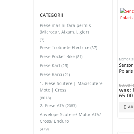
CATEGORII
Piese masini fara permis
(Microcar, Aixam, Ligier)
(7)
Piese Trotinete Electrice
(37)
Piese Pocket Bike
(81)
Senzor
Piese Kart
(25)
Polari
Piese Barci
(21)
1. Piese Scutere | Maxiscutere |
88,00
l
was: 8
Moto | Cross
65,0
(8018)
is: 65
2. Piese ATV
(2083)
AD
Anvelope Scutere/ Moto/ ATV/
Cross/ Enduro
(479)