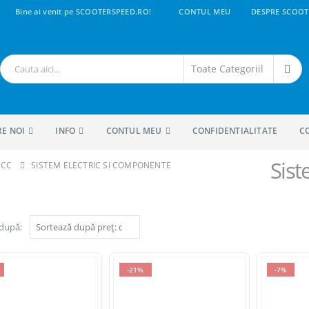
Bine ai venit pe SCOOTERSPEED.RO!
CONTUL MEU
DESPRE SCOOT
RE NOI
INFO
CONTUL MEU
CONFIDENTIALITATE
C
Sist
 CC
SISTEM ELECTRIC SI COMPONENTE
 după:
-21%
-7%