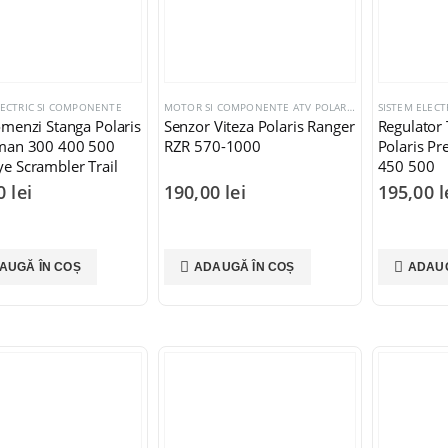
LECTRIC SI COMPONENTE
MOTOR SI COMPONENTE ATV POLARIS
,
SISTEM ELECTRI
SISTEM ELEC
menzi Stanga Polaris
Senzor Viteza Polaris Ranger
Regulator
man 300 400 500
RZR 570-1000
Polaris Pr
e Scrambler Trail
450 500
Trail Boss (2007-
00
lei
190,00
lei
195,00
l
AUGĂ ÎN COȘ
ADAUGĂ ÎN COȘ
ADAUG