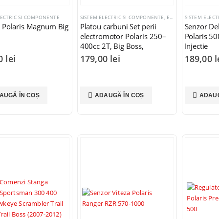
LECTRIC SI COMPONENTE
SISTEM ELECTRIC SI COMPONENTE
,
ELECTROMOTOARE SI COMPONENTE
SISTEM ELEC
v Polaris Magnum Big
Platou carbuni Set perii
Senzor De
electromotor Polaris 250–
Polaris 5
400cc 2T, Big Boss,
Injectie
Scrambler, Sportsman
00
lei
179,00
lei
189,00
l
AUGĂ ÎN COȘ
ADAUGĂ ÎN COȘ
ADAUG