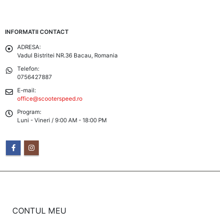
INFORMATII CONTACT
ADRESA:
Vadul Bistritei NR.36 Bacau, Romania
Telefon:
0756427887
E-mail:
office@scooterspeed.ro
Oferta Speciala - Set Portbagaje Textile ATV Bronco – Față + Spate
Program:
Luni - Vineri / 9:00 AM - 18:00 PM
0
din 5
590,00
lei
Original price
was:
Current
590,00 lei.
Current
ei
470,00
lei
price is:
470,00 lei.
Motocicleta Barton Noxo 125cc Euro 5
0
din 5
11.750,00
lei
CONTUL MEU