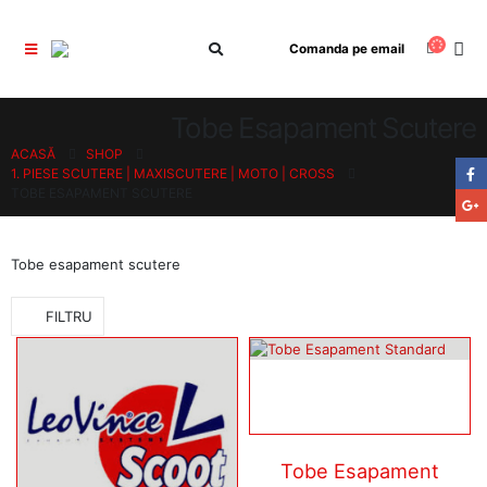
Comanda pe email
Tobe Esapament Scutere
ACASĂ
SHOP
1. PIESE SCUTERE | MAXISCUTERE | MOTO | CROSS
TOBE ESAPAMENT SCUTERE
Tobe esapament scutere
FILTRU
Tobe Esapament