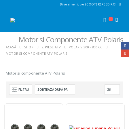
Bine ai venit pe SCOOTERSPEED.RO!
Motor si Componente ATV Polaris
ACASĂ
SHOP
2. PIESE ATV
POLARIS 300 - 800 CC
MOTOR SI COMPONENTE ATV POLARIS
Motor si componente ATV Polaris
FILTRU