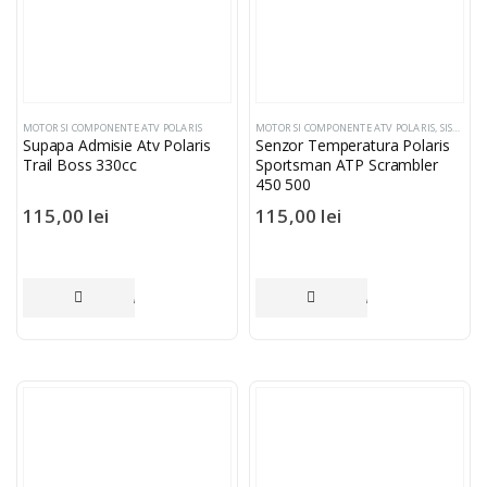
MOTOR SI COMPONENTE ATV POLARIS
MOTOR SI COMPONENTE ATV POLARIS
,
SISTEM ELECTRIC SI COMPONENTE
Supapa Admisie Atv Polaris
Senzor Temperatura Polaris
Trail Boss 330cc
Sportsman ATP Scrambler
450 500
115,00
lei
115,00
lei
ADAUGĂ ÎN COȘ
ADAUGĂ ÎN COȘ