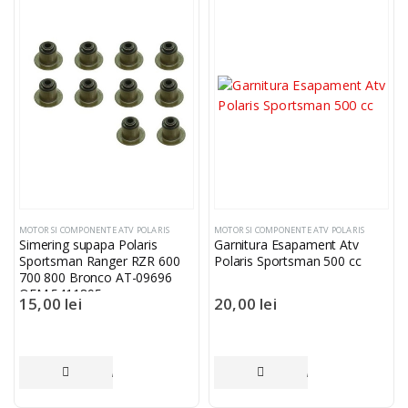
MOTOR SI COMPONENTE ATV POLARIS
MOTOR SI COMPONENTE ATV POLARIS
Oferta Speciala - Set Portbagaje Textile ATV Bronco – Față + Spate
Simering supapa Polaris
Garnitura Esapament Atv
Sportsman Ranger RZR 600
Polaris Sportsman 500 cc
700 800 Bronco AT-09696
0
din 5
590,00
lei
OEM 5411895
Original price
15,00
lei
20,00
lei
was:
Current
590,00 lei.
Current
i
470,00
lei
price is:
ADAUGĂ ÎN COȘ
ADAUGĂ ÎN COȘ
470,00 lei.