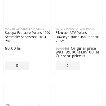
MOTOR SI COMPONENTE ATV POLARIS
MOTOR SI COMPONENTE ATV POLARIS
Supapa Evacuare Polaris 1000
Filtru aer ATV Polaris
Scrambler Sportsman 2014-
Hawkeye 300cc 4×4 Phoneix
2023
200cc
80,00
lei
Original price
99,00
lei
was: 99,00 lei.
89,00
lei
Current price is:
89,00 lei.
ADAUGĂ ÎN COȘ
ADAUGĂ ÎN COȘ