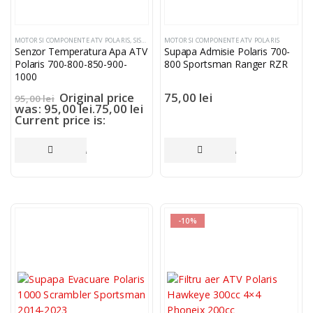
MOTOR SI COMPONENTE ATV POLARIS
,
SISTEM ELECTRIC SI COMPONENTE
MOTOR SI COMPONENTE ATV POLARIS
Senzor Temperatura Apa ATV
Supapa Admisie Polaris 700-
Polaris 700-800-850-900-
800 Sportsman Ranger RZR
1000
Original price
75,00
lei
95,00
lei
was: 95,00 lei.
75,00
lei
Current price is:
75,00 lei.
ADAUGĂ ÎN COȘ
ADAUGĂ ÎN COȘ
-10%