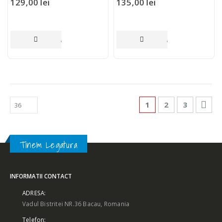
129,00
lei
135,00
lei
ADAUGĂ ÎN COȘ
ADAUGĂ ÎN COȘ
1
2
3
Tinem Legatura
INFORMATII CONTACT
ADRESA:
Vadul Bistritei NR.36 Bacau, Romania
Telefon: