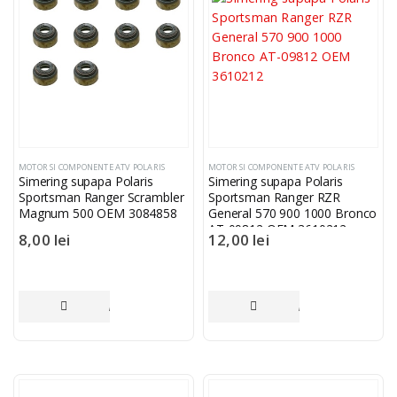
MOTOR SI COMPONENTE ATV POLARIS
MOTOR SI COMPONENTE ATV POLARIS
Simering supapa Polaris
Simering supapa Polaris
Sportsman Ranger Scrambler
Sportsman Ranger RZR
Magnum 500 OEM 3084858
General 570 900 1000 Bronco
AT-09812 OEM 3610212
8,00
lei
12,00
lei
ADAUGĂ ÎN COȘ
ADAUGĂ ÎN COȘ