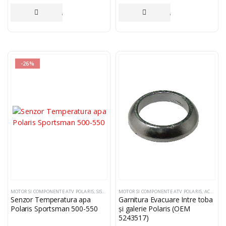
ADAUGĂ ÎN COȘ
ADAUGĂ ÎN COȘ
-26%
MOTOR SI COMPONENTE ATV POLARIS
,
SISTEM ELECTRIC SI COMPONENTE
MOTOR SI COMPONENTE ATV POLARIS
,
ACCESORII ESAPAMENT
Senzor Temperatura apa
Garnitura Evacuare Intre toba
Polaris Sportsman 500-550
și galerie Polaris (OEM
5243517)