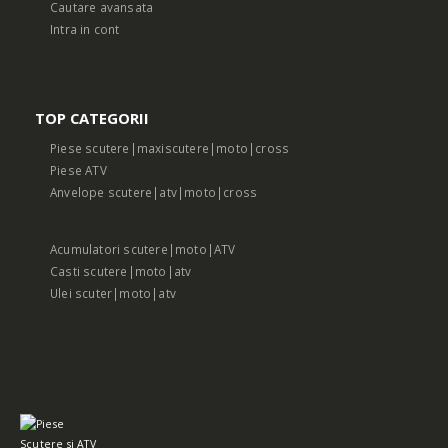
Cautare avansata
Intra in cont
TOP CATEGORII
Piese scutere|maxiscutere|moto|cross
Piese ATV
Anvelope scutere|atv|moto|cross
Acumulatori scutere|moto|ATV
Casti scutere|moto|atv
Ulei scuter|moto|atv