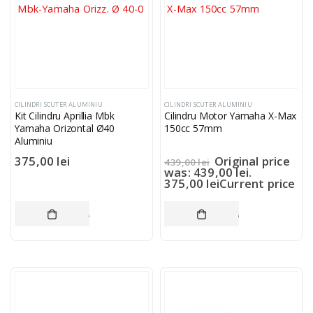
CILINDRI SCUTER ALUMINIU
CILINDRI SCUTER ALUMINIU
Kit Cilindru Aprillia Mbk
Cilindru Motor Yamaha X-Max
Yamaha Orizontal Ø40
150cc 57mm
Aluminiu
375,00
lei
Original price
439,00
lei
was: 439,00 lei.
375,00
lei
Current price
is: 375,00 lei.
ADAUGĂ ÎN COȘ
ADAUGĂ ÎN COȘ