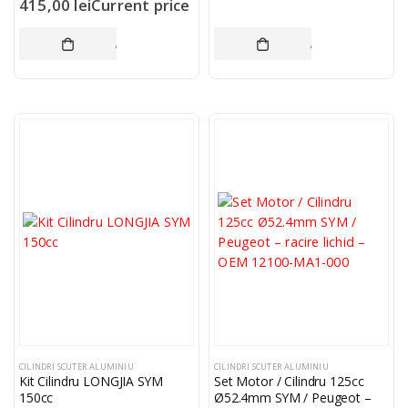
415,00
lei
Current price
is: 415,00 lei.
ADAUGĂ ÎN COȘ
ADAUGĂ ÎN COȘ
CILINDRI SCUTER ALUMINIU
CILINDRI SCUTER ALUMINIU
Kit Cilindru LONGJIA SYM
Set Motor / Cilindru 125cc
150cc
Ø52.4mm SYM / Peugeot –