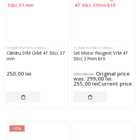
CILINDRI SCUTER ALUMINIU
CILINDRI SCUTER ALUMINIU
Cilindru SYM Orbit 4T 50cc 37
Set Motor Peugeot SYM 4T
mm
50cc 37mm b10
250,00
lei
Original price
299,00
lei
was: 299,00 lei.
255,00
lei
Current price
is: 255,00 lei.
ADAUGĂ ÎN COȘ
ADAUGĂ ÎN COȘ
-13%