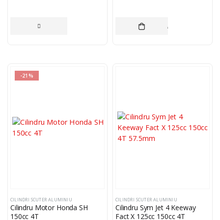
CITEȘTE MAI MULT
ADAUGĂ ÎN COȘ
-21%
CILINDRI SCUTER ALUMINIU
CILINDRI SCUTER ALUMINIU
Cilindru Motor Honda SH
Cilindru Sym Jet 4 Keeway
150cc 4T
Fact X 125cc 150cc 4T