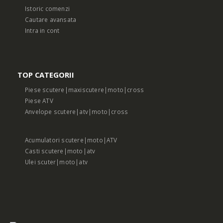
Istoric comenzi
Cautare avansata
Intra in cont
TOP CATEGORII
Piese scutere|maxiscutere|moto|cross
Piese ATV
Anvelope scutere|atv|moto|cross
Acumulatori scutere|moto|ATV
Casti scutere|moto|atv
Ulei scuter|moto|atv