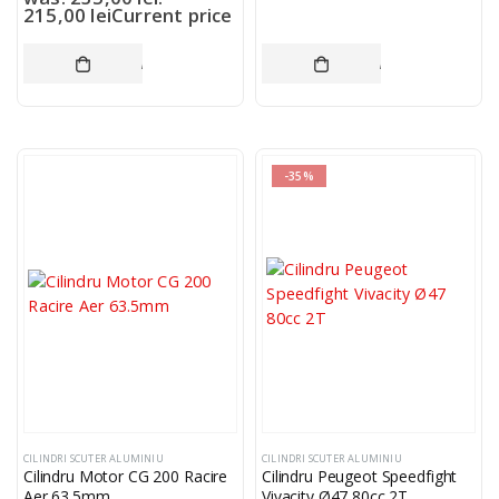
215,00
lei
Current price
is: 215,00 lei.
ADAUGĂ ÎN COȘ
ADAUGĂ ÎN COȘ
-35%
CILINDRI SCUTER ALUMINIU
CILINDRI SCUTER ALUMINIU
Cilindru Motor CG 200 Racire
Cilindru Peugeot Speedfight
Aer 63.5mm
Vivacity Ø47 80cc 2T