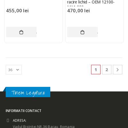
racire lichid – OEM 12100-
MA1-000
455,00
lei
470,00
lei
ADAUGĂ ÎN COȘ
ADAUGĂ ÎN COȘ
1
2
Tinem Legatura
INFORMATII CONTACT
ADRESA:
Vadul Bistritei NR.36 Bacau, Romania