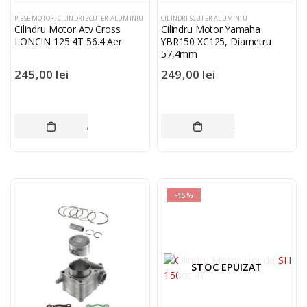
PIESE MOTOR
,
CILINDRI SCUTER ALUMINIU
CILINDRI SCUTER ALUMINIU
Cilindru Motor Atv Cross
Cilindru Motor Yamaha
LONCIN 125 4T 56.4 Aer
YBR150 XC125, Diametru
57,4mm
245,00
lei
249,00
lei
ADAUGĂ ÎN COȘ
ADAUGĂ ÎN COȘ
-15%
STOC EPUIZAT