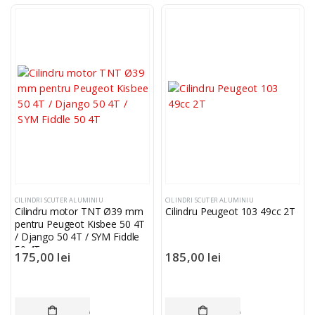
Oferta Speciala - Set Portbagaje Textile ATV Bronco – Față + Spate
CILINDRI SCUTER ALUMINIU
CILINDRI SCUTER ALUMINIU
Cilindru motor TNT Ø39 mm
Cilindru Peugeot 103 49cc 2T
0
din 5
590,00
lei
pentru Peugeot Kisbee 50 4T
Original price
/ Django 50 4T / SYM Fiddle
was:
50 4T
175,00
lei
185,00
lei
Current
590,00 lei.
Current
i
470,00
lei
price is:
470,00 lei.
ADAUGĂ ÎN COȘ
ADAUGĂ ÎN COȘ