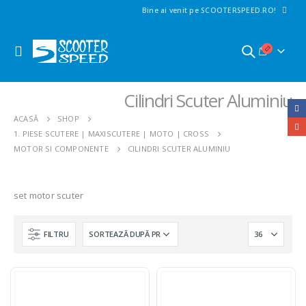
Bine ai venit pe SCOOTERSPEED.RO!
Cilindri Scuter Aluminiu
ACASĂ
SHOP
1. PIESE SCUTERE | MAXISCUTERE | MOTO | CROSS
MOTOR SI COMPONENTE
CILINDRI SCUTER ALUMINIU
set motor scuter
FILTRU