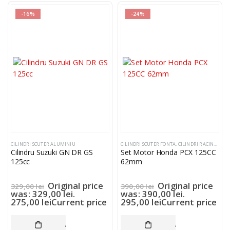
-16%
-24%
CILINDRI SCUTER ALUMINIU
CILINDRI SCUTER FONTA
,
CILINDRI RACING FONTA
Cilindru Suzuki GN DR GS
Set Motor Honda PCX 125CC
125cc
62mm
Original price
Original price
329,00
lei
390,00
lei
was: 329,00 lei.
was: 390,00 lei.
275,00
lei
Current price
295,00
lei
Current price
is: 275,00 lei.
is: 295,00 lei.
ADAUGĂ ÎN COȘ
ADAUGĂ ÎN COȘ