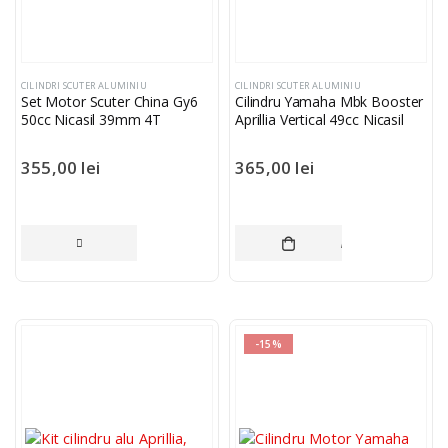
CILINDRI SCUTER ALUMINIU
CILINDRI SCUTER ALUMINIU
Set Motor Scuter China Gy6
Cilindru Yamaha Mbk Booster
50cc Nicasil 39mm 4T
Aprillia Vertical 49cc Nicasil
355,00
lei
365,00
lei
CITEȘTE MAI MULT
ADAUGĂ ÎN COȘ
-15%