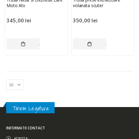
Moto Atv
volanata scuter
345,00
lei
350,00
lei
ADAUGĂ ÎN COȘ
ADAUGĂ ÎN COȘ
Tinem Legatura
INFORMATII CONTACT
ADRESA: