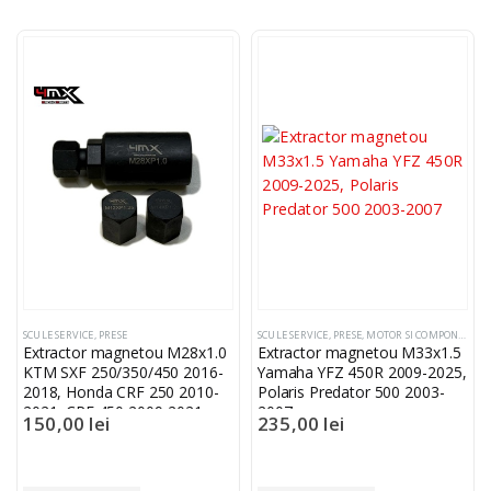
SCULE SERVICE
,
PRESE
SCULE SERVICE
,
PRESE
,
MOTOR SI COMPONENTE ATV YAMAHA
Extractor magnetou M28x1.0
Extractor magnetou M33x1.5
KTM SXF 250/350/450 2016-
Yamaha YFZ 450R 2009-2025,
2018, Honda CRF 250 2010-
Polaris Predator 500 2003-
2021, CRF 450 2009-2021
2007
150,00
lei
235,00
lei