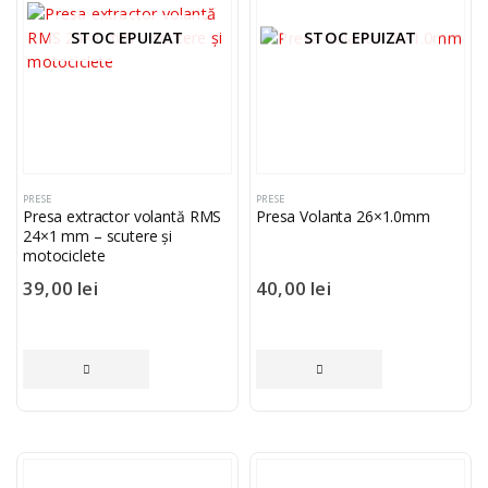
STOC EPUIZAT
STOC EPUIZAT
PRESE
PRESE
Presa extractor volantă RMS
Presa Volanta 26×1.0mm
24×1 mm – scutere și
motociclete
39,00
lei
40,00
lei
CITEȘTE MAI MULT
CITEȘTE MAI MULT