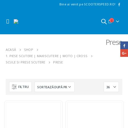
Bine ai venit pe SCOOTERSPEED.RO!
Prese
ACASĂ
SHOP
1. PIESE SCUTERE | MAXISCUTERE | MOTO | CROSS
SCULE SI PRESE SCUTERE
PRESE
FILTRU