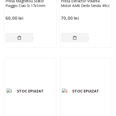
Presa Magnetou Stator
Presa Extractor Volanta
Piaggio Ciao Si 17x1mm
Motor AM6 Derbi Senda 49cc
60,00
lei
70,00
lei
ADAUGĂ ÎN COȘ
ADAUGĂ ÎN COȘ
STOC EPUIZAT
STOC EPUIZAT