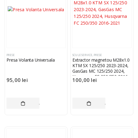
PRESE
SCULE SERVICE
,
PRESE
Presa Volanta Universala
Extractor magnetou M28x1.0
KTM SX 125/250 2023-2024,
GasGas MC 125/250 2024,
Husqvarna FC 250/350 2016-
95,00
lei
100,00
lei
2021
ADAUGĂ ÎN COȘ
ADAUGĂ ÎN COȘ