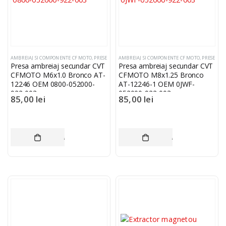
AMBREIAJ SI COMPONENTE CF MOTO
,
PRESE
AMBREIAJ SI COMPONENTE CF MOTO
,
PRESE
Presa ambreiaj secundar CVT
Presa ambreiaj secundar CVT
CFMOTO M6x1.0 Bronco AT-
CFMOTO M8x1.25 Bronco
12246 OEM 0800-052000-
AT-12246-1 OEM 0JWF-
922-003
052000-922-003
85,00
lei
85,00
lei
ADAUGĂ ÎN COȘ
ADAUGĂ ÎN COȘ