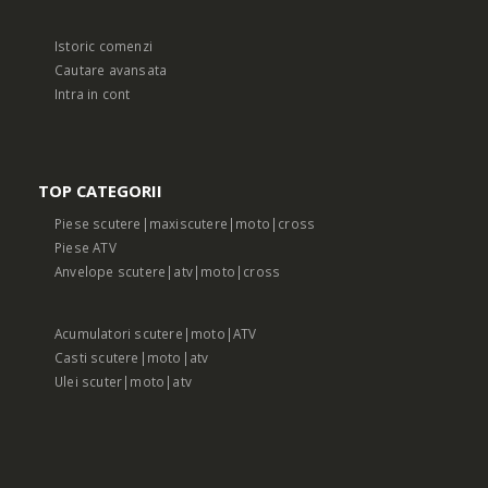
Istoric comenzi
Cautare avansata
Intra in cont
TOP CATEGORII
Piese scutere|maxiscutere|moto|cross
Piese ATV
Anvelope scutere|atv|moto|cross
Acumulatori scutere|moto|ATV
Casti scutere|moto|atv
Ulei scuter|moto|atv