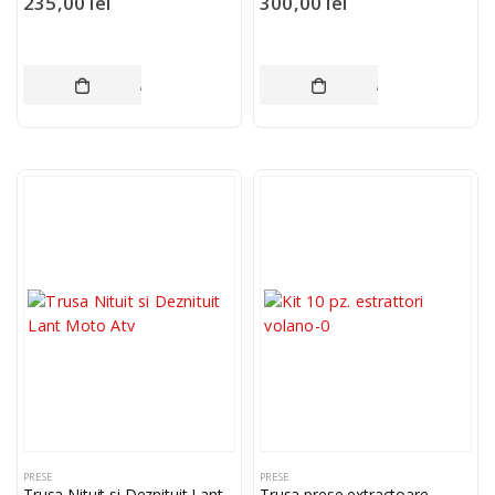
235,00
lei
300,00
lei
ADAUGĂ ÎN COȘ
ADAUGĂ ÎN COȘ
PRESE
PRESE
Trusa Nituit si Deznituit Lant
Trusa prese extractoare