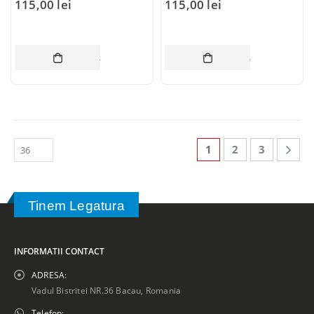
115,00
lei
115,00
lei
ADAUGĂ ÎN COȘ
ADAUGĂ ÎN CO
1
2
3
Tinem Legatura
INFORMATII CONTACT
ADRESA:
Vadul Bistritei NR.36 Bacau, Romania
Telefon: