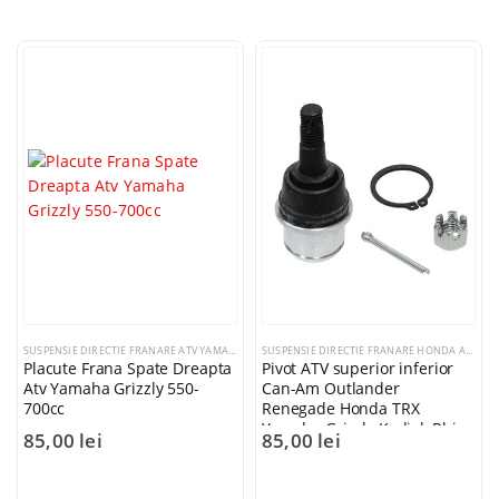
SUSPENSIE DIRECTIE FRANARE ATV YAMAHA
SUSPENSIE DIRECTIE FRANARE HONDA ATV
,
SU
Placute Frana Spate Dreapta
Pivot ATV superior inferior
Atv Yamaha Grizzly 550-
Can-Am Outlander
700cc
Renegade Honda TRX
Yamaha Grizzly Kodiak Rhino
85,00
lei
85,00
lei