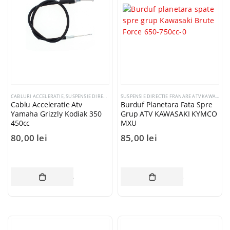
CABLURI ACCELERATIE
,
SUSPENSIE DIRECTIE FRANARE ATV YAMAHA
SUSPENSIE DIRECTIE FRANARE ATV KAWASAKI
,
Cablu Acceleratie Atv
Burduf Planetara Fata Spre
Yamaha Grizzly Kodiak 350
Grup ATV KAWASAKI KYMCO
450cc
MXU
80,00
lei
85,00
lei
ADAUGĂ ÎN COȘ
ADAUGĂ ÎN CO