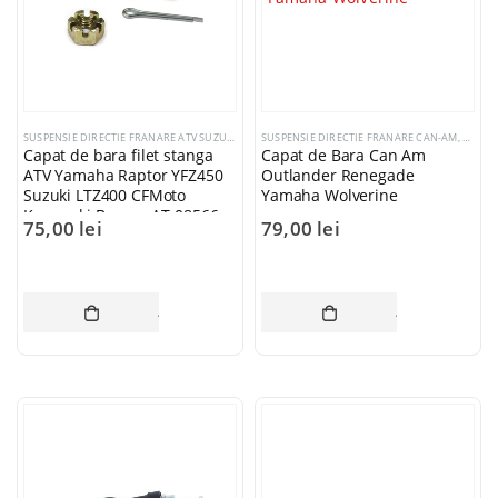
SUSPENSIE DIRECTIE FRANARE ATV SUZUKI
,
SUSPENSIE DIRECTIE FRANARE ATV KAWASAKI
SUSPENSIE DIRECTIE FRANARE CAN-AM
,
SUSPE
,
SUS
Capat de bara filet stanga
Capat de Bara Can Am
ATV Yamaha Raptor YFZ450
Outlander Renegade
Suzuki LTZ400 CFMoto
Yamaha Wolverine
Kawasaki Bronco AT-08566
75,00
lei
79,00
lei
ADAUGĂ ÎN COȘ
ADAUGĂ ÎN CO