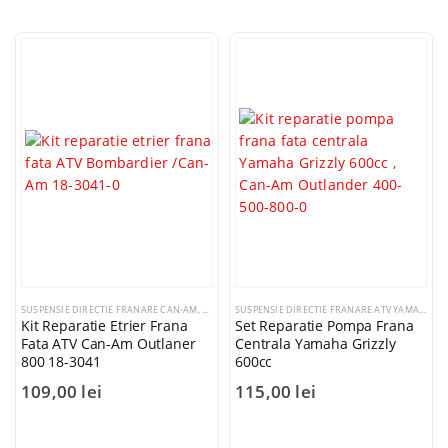
SUSPENSIE DIRECTIE FRANARE CAN-AM
,
SUSPENSIE DIRECTIE FRANARE ATV YAMAHA
SUSPENSIE DIRECTIE FRANARE ATV YAMAHA
,
SU
Kit Reparatie Etrier Frana
Set Reparatie Pompa Frana
Fata ATV Can-Am Outlaner
Centrala Yamaha Grizzly
800 18-3041
600cc
109,00
lei
115,00
lei