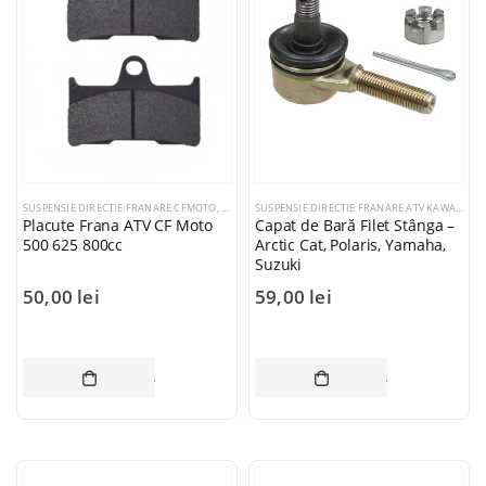
SUSPENSIE DIRECTIE FRANARE CFMOTO
,
SUSPENSIE DIRECTIE FRANARE ATV YAMAHA
,
PLACUTE
SUSPENSIE DIRECTIE FRANARE ATV KAWASAKI
,
Placute Frana ATV CF Moto
Capat de Bară Filet Stânga –
500 625 800cc
Arctic Cat, Polaris, Yamaha,
Suzuki
50,00
lei
59,00
lei
ADAUGĂ ÎN COȘ
ADAUGĂ ÎN CO