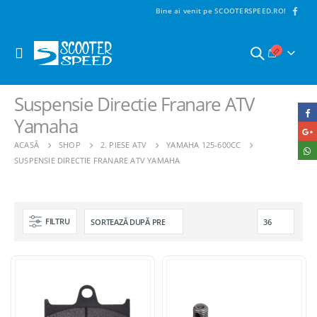
Bine ai venit pe SCOOTERSPEED.RO!
Suspensie Directie Franare ATV
Yamaha
ACASĂ
SHOP
2. PIESE ATV
YAMAHA 125-600CC
SUSPENSIE DIRECTIE FRANARE ATV YAMAHA
FILTRU