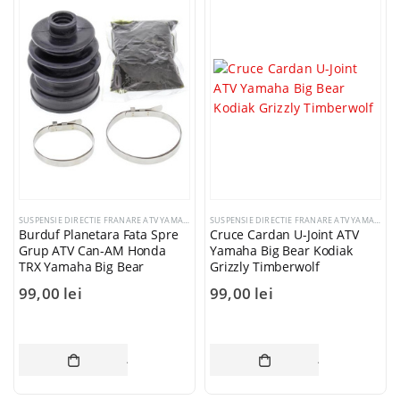
SUSPENSIE DIRECTIE FRANARE ATV YAMAHA
,
SUSPENSIE DIRECTIE FRANARE HONDA ATV
,
SUSPENSIE DIRECTIE FRANARE ATV YAMAHA
SUSPE
Burduf Planetara Fata Spre
Cruce Cardan U-Joint ATV
Grup ATV Can-AM Honda
Yamaha Big Bear Kodiak
TRX Yamaha Big Bear
Grizzly Timberwolf
99,00
lei
99,00
lei
ADAUGĂ ÎN COȘ
ADAUGĂ ÎN CO