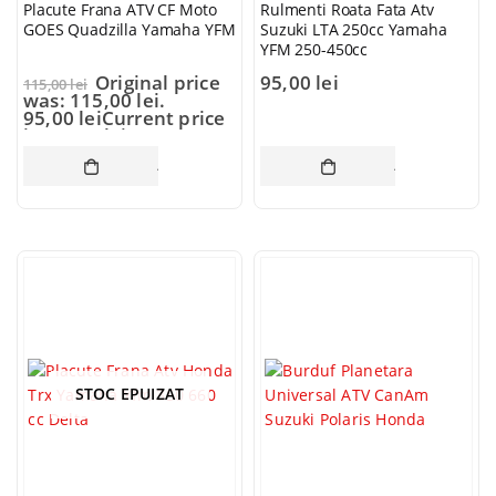
Placute Frana ATV CF Moto
Rulmenti Roata Fata Atv
GOES Quadzilla Yamaha YFM
Suzuki LTA 250cc Yamaha
YFM 250-450cc
Original price
95,00
lei
115,00
lei
was: 115,00 lei.
95,00
lei
Current price
is: 95,00 lei.
ADAUGĂ ÎN COȘ
ADAUGĂ ÎN CO
STOC EPUIZAT