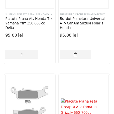
SUSPENSIE DIRECTIE FRANARE HONDA ATV
,
SUSPENSIE DIRECTIE FRANARE ATV SUZUKI
,
SUSPEN
SUSPENSIE DIRECTIE FRANARE ATV SUZUKI
,
SUS
Placute Frana Atv Honda Trx
Burduf Planetara Universal
Yamaha Yfm 350 660 cc
ATV CanAm Suzuki Polaris
Delta
Honda
95,00
lei
95,00
lei
CITEȘTE MAI MULT
ADAUGĂ ÎN CO