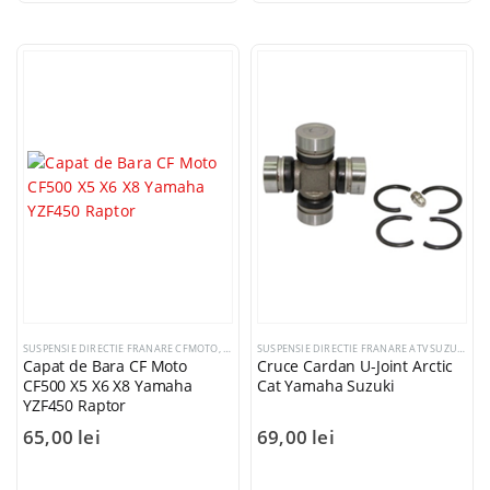
SUSPENSIE DIRECTIE FRANARE CFMOTO
,
SUSPENSIE DIRECTIE FRANARE ATV YAMAHA
SUSPENSIE DIRECTIE FRANARE ATV SUZUKI
,
SUS
Capat de Bara CF Moto
Cruce Cardan U-Joint Arctic
CF500 X5 X6 X8 Yamaha
Cat Yamaha Suzuki
YZF450 Raptor
65,00
lei
69,00
lei