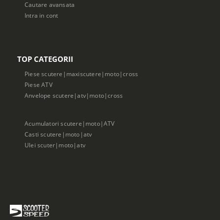
Cautare avansata
Intra in cont
TOP CATEGORII
Piese scutere|maxiscutere|moto|cross
Piese ATV
Anvelope scutere|atv|moto|cross
Acumulatori scutere|moto|ATV
Casti scutere|moto|atv
Ulei scuter|moto|atv