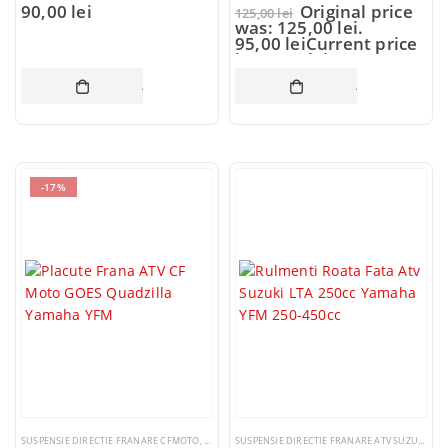
90,00
lei
Original price
125,00
lei
was: 125,00 lei.
95,00
lei
Current price
is: 95,00 lei.
ADAUGĂ ÎN COȘ
ADAUGĂ ÎN CO
-17%
SUSPENSIE DIRECTIE FRANARE CFMOTO
,
SUSPENSIE DIRECTIE FRANARE ATV YAMAHA
SUSPENSIE DIRECTIE FRANARE ATV SUZUKI
,
SUS