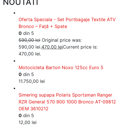
NOUTATI
Oferta Speciala - Set Portbagaje Textile ATV
Bronco – Față + Spate
0
din 5
590,00
lei
Original price was:
590,00 lei.
470,00
lei
Current price is:
470,00 lei.
Motocicleta Barton Noxo 125cc Euro 5
0
din 5
11.750,00
lei
Simering supapa Polaris Sportsman Ranger
RZR General 570 900 1000 Bronco AT-09812
OEM 3610212
0
din 5
12,00
lei