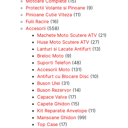
Motoare Complete
(15)
Protectii Volante si Pinoane
(9)
Pinioane Cutie Viteza
(11)
Fulii Racire
(16)
Accesorii
(558)
Machete Moto Scutere ATV
(21)
Huse Moto Scutere ATV
(27)
Lanturi si Lacate Antifurt
(13)
Breloc Moto
(9)
Suporti Telefon
(48)
Accesorii Moto
(131)
Antifurt cu Blocare Disc
(10)
Buson Ulei
(31)
Buson Rezervor
(14)
Capace Valva
(17)
Capete Ghidon
(15)
Kit Reparatie Anvelope
(11)
Mansoane Ghidon
(99)
Top Case
(17)