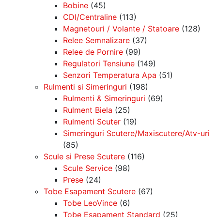
Bobine
(45)
CDI/Centraline
(113)
Magnetouri / Volante / Statoare
(128)
Relee Semnalizare
(37)
Relee de Pornire
(99)
Regulatori Tensiune
(149)
Senzori Temperatura Apa
(51)
Rulmenti si Simeringuri
(198)
Rulmenti & Simeringuri
(69)
Rulment Biela
(25)
Rulmenti Scuter
(19)
Simeringuri Scutere/Maxiscutere/Atv-uri
(85)
Scule si Prese Scutere
(116)
Scule Service
(98)
Prese
(24)
Tobe Esapament Scutere
(67)
Tobe LeoVince
(6)
Tobe Esapament Standard
(25)