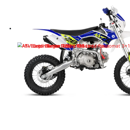
ATV-uri & Cross-uri Copii
CROSS BIKE NXT 125 Copii
cu Pornire la Buton
5.850,00
lei
Adaugă în coș