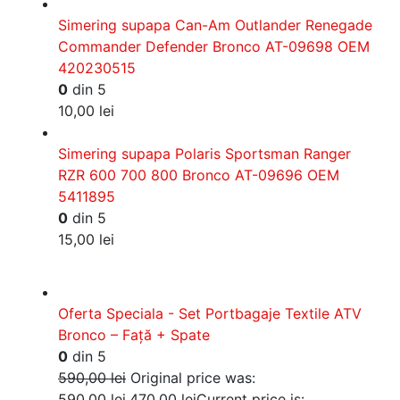
Simering supapa Can-Am Outlander Renegade
Commander Defender Bronco AT-09698 OEM
420230515
0
din 5
10,00
lei
Simering supapa Polaris Sportsman Ranger
RZR 600 700 800 Bronco AT-09696 OEM
5411895
0
din 5
15,00
lei
Oferta Speciala - Set Portbagaje Textile ATV
Bronco – Față + Spate
0
din 5
590,00
lei
Original price was:
590,00 lei.
470,00
lei
Current price is: