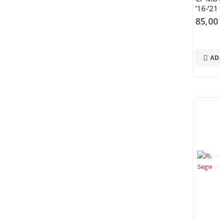
’16-’2
100530
85,0
AD