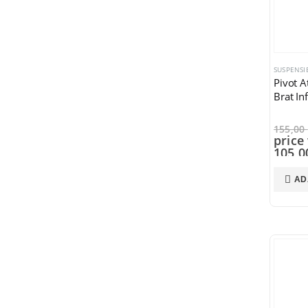
SUSPENSIE
Pivot 
Brat In
155,00
price 
105,
price 
AD