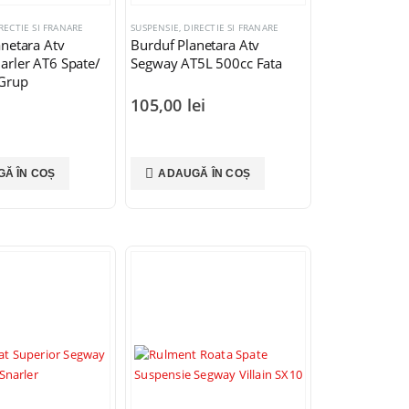
RECTIE SI FRANARE
SUSPENSIE, DIRECTIE SI FRANARE
netara Atv
Burduf Planetara Atv
arler AT6 Spate/
Segway AT5L 500cc Fata
 Grup
i
105,00
lei
Ă ÎN COȘ
ADAUGĂ ÎN COȘ