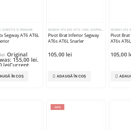
, DIRECTIE SI FRANARE
SEGWAY AT6 600 AT10 1000
,
SUSPENSIE, DIRECTIE SI FRANARE
SEGWAY AT6 6
Atv Segway AT6 AT6L
Pivot Brat Inferior Segway
Pivot Brat
ferior
AT6s AT6L Snarler
AT6s AT6L
Original
105,00
lei
105,00
l
lei
was: 155,00 lei.
00
lei
Current
is: 105,00 lei.
AUGĂ ÎN COȘ
ADAUGĂ ÎN COȘ
ADAUG
-36%