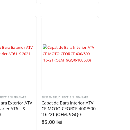
RECTIE SI FRANARE
SUSPENSIE, DIRECTIE SI FRANARE
ara Exterior ATV
Capat de Bara Interior ATV
arler AT6 L S
CF MOTO CFORCE 400/500
3
’16-’21 (OEM: 9GQ0-
100530)
i
85,00
lei