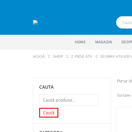
HOME
MAGAZIN
DESP
ACASĂ
SHOP
2. PIESE ATV
SEGWAY AT6 600 
Piese d
CAUTA
Sortare
Caută