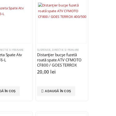
RECTIE SI FRANARE
SUSPENSIE, DIRECTIE SI FRANARE
eta Spate Atv
Distanțier bucșe fuzetă
T6-L
roată spate ATV CFMOTO
CF800 / GOES TERROX
400/500
i
20,00
lei
Ă ÎN COȘ
ADAUGĂ ÎN COȘ