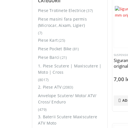
CATEGORII
Piese Trotinete Electrice
(37)
Piese masini fara permis
(Microcar, Aixam, Ligier)
(7)
Piese Kart
(25)
Piese Pocket Bike
(81)
SUSPENSIE
Piese Barci
(21)
Siguran
origina
1. Piese Scutere | Maxiscutere |
Moto | Cross
7,00
l
(8017)
2. Piese ATV
(2083)
Anvelope Scutere/ Moto/ ATV/
AD
Cross/ Enduro
(479)
3. Baterii Scutere Maxiscutere
ATV Moto