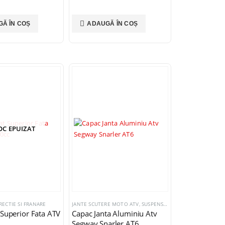
Ă ÎN COȘ
ADAUGĂ ÎN COȘ
OC EPUIZAT
RECTIE SI FRANARE
JANTE SCUTERE MOTO ATV
,
SUSPENSIE, DIRECTIE SI FRANARE
 Superior Fata ATV
Capac Janta Aluminiu Atv
c
Segway Snarler AT6