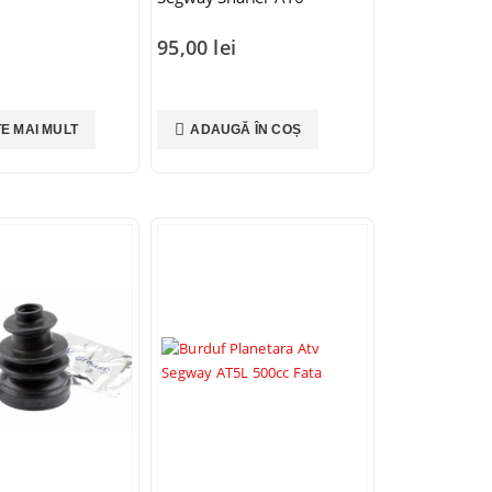
i
95,00
lei
TE MAI MULT
ADAUGĂ ÎN COȘ