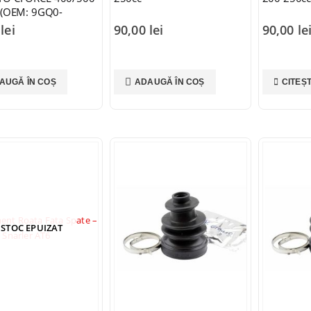
1 (OEM: 9GQ0-
)
0
lei
90,00
lei
90,00
le
AUGĂ ÎN COȘ
ADAUGĂ ÎN COȘ
CITEȘ
STOC EPUIZAT