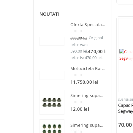
NOUTATI
Oferta Speciala - Set Portbagaje Textile ATV Bronco – Față + Spate
0
din 5
Original
590,00
lei
price was:
590,00 lei.
Current
470,00
lei
price is: 470,00 lei.
Motocicleta Barton Noxo 125cc Euro 5
0
din 5
11.750,00
lei
Simering supapa Polaris Sportsman Ranger RZR General 570 900 1000 Bronco AT-09812 OEM 3610212
SUSPENSIE
Capac 
0
din 5
12,00
lei
Segway
70,0
Simering supapa Can-Am Outlander Renegade Commander Defender Bronco AT-09698 OEM 420230515