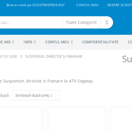
Bine ai venit pe SCOOTERSPEED.RO!
CONTUL MEU
DESPRE SCOOT
RE NOI
INFO
CONTUL MEU
CONFIDENTIALITATE
C
Su
AT10 1000
SUSPENSIE, DIRECTIE SI FRANARE
e Suspensie, directie si franare la ATV Segway.
 după: