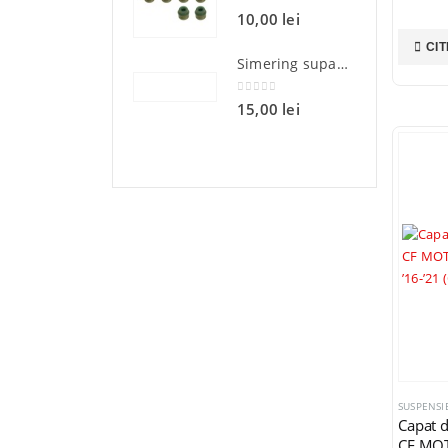
0
din 5
10,00
lei
CIT
Simering supapa Polaris Sportsman Ranger RZR 600 700 800 Bronco AT-09696 OEM 5411895
0
din 5
15,00
lei
SUSPENSIE
Capat d
CF MO