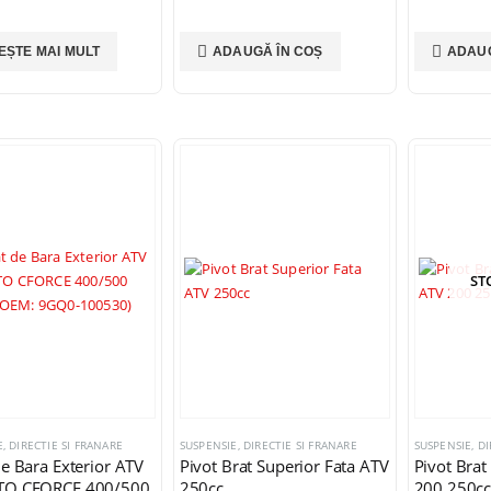
0
din 5
10,00
lei
EȘTE MAI MULT
ADAUGĂ ÎN COȘ
ADAUG
Simering supapa Polaris Sportsman Ranger RZR 600 700 800 Bronco AT-09696 OEM 5411895
0
din 5
15,00
lei
ST
, DIRECTIE SI FRANARE
SUSPENSIE, DIRECTIE SI FRANARE
SUSPENSIE, DI
e Bara Exterior ATV
Pivot Brat Superior Fata ATV
Pivot Brat
TO CFORCE 400/500
250cc
200 250c