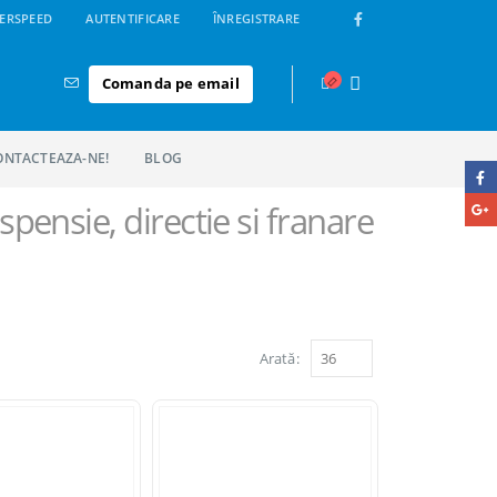
ERSPEED
AUTENTIFICARE
ÎNREGISTRARE
Comanda pe email
ONTACTEAZA-NE!
BLOG
spensie, directie si franare
Arată: