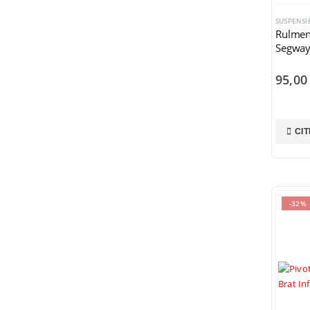
SUSPENSIE
Rulment
Segway
95,0
CIT
-32%