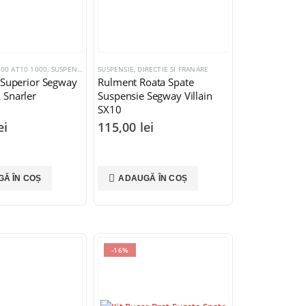
00 AT10 1000
,
SUSPENSIE, DIRECTIE SI FRANARE
SUSPENSIE, DIRECTIE SI FRANARE
 Superior Segway
Rulment Roata Spate
 Snarler
Suspensie Segway Villain
SX10
ei
115,00
lei
Ă ÎN COȘ
ADAUGĂ ÎN COȘ
-16%