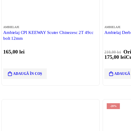
AMBIELAJE
AMBIELAJE
Ambielaj CPI KEEWAY Scuter Chinezesc 2T 49cc
Ambielaj Derb
bolt 12mm
165,00
lei
Ori
210,00
lei
175,00
lei
Cu
ADAUGĂ ÎN COȘ
ADAUGĂ 
-20%