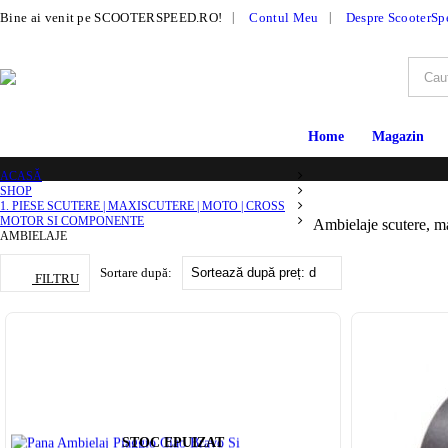
|
Bine ai venit pe SCOOTERSPEED.RO!
Contul Meu
Despre ScooterSp
Home
Magazin
ACASĂ
SHOP
1. PIESE SCUTERE | MAXISCUTERE | MOTO | CROSS
MOTOR SI COMPONENTE
Ambielaje scutere, max
AMBIELAJE
Sortare după:
FILTRU
STOC EPUIZAT