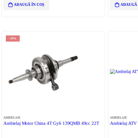
ADAUGĂ ÎN COȘ
ADAUGĂ 
-19%
AMBIELAJE
AMBIELAJE
Ambielaj Motor China 4T Gy6 139QMB 49cc 22T
Ambielaj ATV