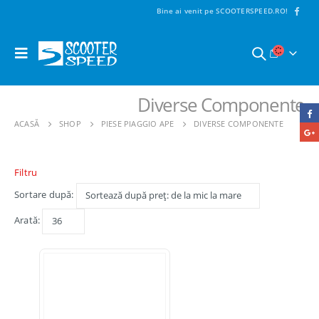
Bine ai venit pe SCOOTERSPEED.RO!
Diverse Componente
ACASĂ
SHOP
PIESE PIAGGIO APE
DIVERSE COMPONENTE
Filtru
Sortare după:
Arată: