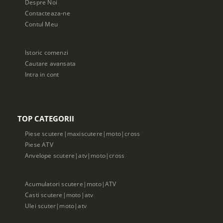
Despre Noi
Contacteaza-ne
Contul Meu
Istoric comenzi
Cautare avansata
Intra in cont
TOP CATEGORII
Piese scutere|maxiscutere|moto|cross
Piese ATV
Anvelope scutere|atv|moto|cross
Acumulatori scutere|moto|ATV
Casti scutere|moto|atv
Ulei scuter|moto|atv