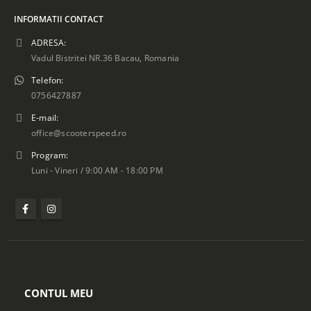
INFORMATII CONTACT
ADRESA:
Vadul Bistritei NR.36 Bacau, Romania
Telefon:
ing supapa Can-Am
0756427887
nder Renegade
nder Defender Bronco
E-mail:
9698 OEM 420230515
office@scooterspeed.ro
0
lei
Program:
5
Luni - Vineri / 9:00 AM - 18:00 PM
ing supapa Polaris
sman Ranger RZR 600 700
ronco AT-09696 OEM
895
CONTUL MEU
0
lei
5