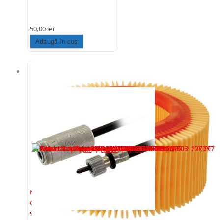
50,00
lei
Adaugă în coș
Stoc epuizat
Motor si Componente
,
Cabluri Ambreiaj
,
Cabluri
Schimbator Viteze
,
Diverse