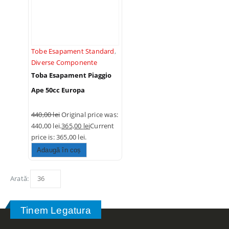
00
lei
Original price was:
5
 lei.
470,00
lei
Current
is: 470,00 lei.
Tobe Esapament Standard
,
Diverse Componente
Toba Esapament Piaggio
icleta Barton Noxo 125cc
Ape 50cc Europa
5
0,00
lei
5
440,00
lei
Original price was:
440,00 lei.
365,00
lei
Current
price is: 365,00 lei.
Adaugă în coș
ing supapa Polaris
sman Ranger RZR General
Arată:
00 1000 Bronco AT-09812
3610212
Tinem Legatura
0
lei
5