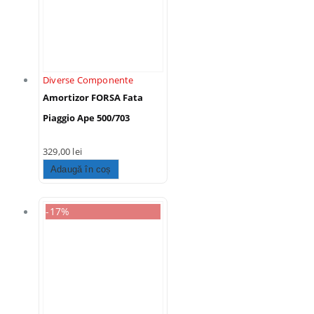
Diverse Componente
Amortizor FORSA Fata
Piaggio Ape 500/703
329,00
lei
Adaugă în coș
-17%
 Speciala - Set Portbagaje
e ATV Bronco – Față +