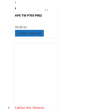
Componente
Cablu Ambreiaj Piaggio
APE TM P703 P602
59,00
lei
Citește mai mult
Cabluri Km
,
Diverse