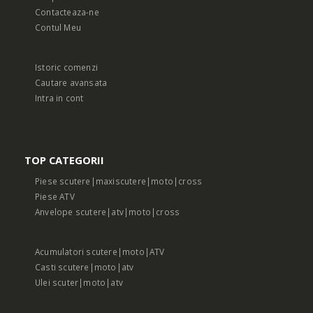
Contacteaza-ne
Contul Meu
Istoric comenzi
Cautare avansata
Intra in cont
TOP CATEGORII
Piese scutere|maxiscutere|moto|cross
Piese ATV
Anvelope scutere|atv|moto|cross
Acumulatori scutere|moto|ATV
Casti scutere|moto|atv
Ulei scuter|moto|atv