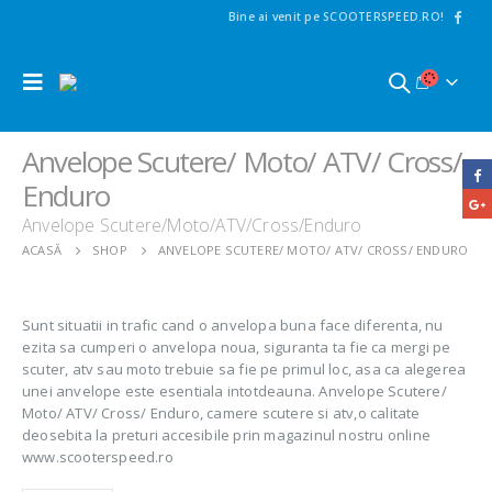
Bine ai venit pe SCOOTERSPEED.RO!
Anvelope Scutere/ Moto/ ATV/ Cross/
Enduro
Anvelope Scutere/Moto/ATV/Cross/Enduro
ACASĂ
SHOP
ANVELOPE SCUTERE/ MOTO/ ATV/ CROSS/ ENDURO
Sunt situatii in trafic cand o anvelopa buna face diferenta, nu
ezita sa cumperi o anvelopa noua, siguranta ta fie ca mergi pe
scuter, atv sau moto trebuie sa fie pe primul loc, asa ca alegerea
unei anvelope este esentiala intotdeauna. Anvelope Scutere/
Moto/ ATV/ Cross/ Enduro, camere scutere si atv,o calitate
deosebita la preturi accesibile prin magazinul nostru online
www.scooterspeed.ro