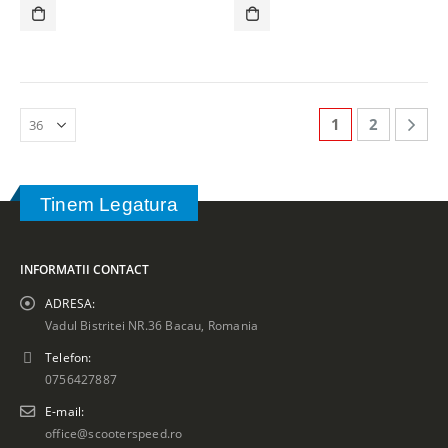
1
2
Tinem Legatura
INFORMATII CONTACT
ADRESA:
Vadul Bistritei NR.36 Bacau, Romania
Telefon:
0756427887
E-mail:
office@scooterspeed.ro