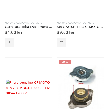
MOTOR SI COMPONENTE CF MOTO
MOTOR SI COMPONENTE CF MOTO
Garnitura Toba Esapament Cf Moto (mica)
Set 6 Arcuri Toba CFMOTO CForce, UForce, ZForce
34,00
lei
39,00
lei
-17%