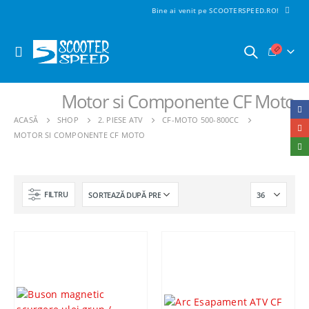
Bine ai venit pe SCOOTERSPEED.RO!
Motor si Componente CF Moto
ACASĂ
SHOP
2. PIESE ATV
CF-MOTO 500-800CC
MOTOR SI COMPONENTE CF MOTO
FILTRU