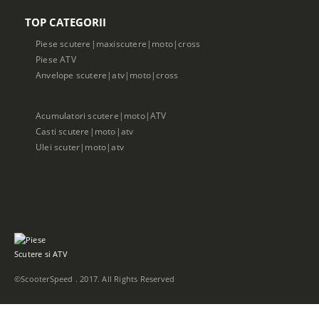
TOP CATEGORII
Piese scutere|maxiscutere|moto|cross
Piese ATV
Anvelope scutere|atv|moto|cross
Acumulatori scutere|moto|ATV
Casti scutere|moto|atv
Ulei scuter|moto|atv
©ScooterSpeed . 2017. All Rights Reserved