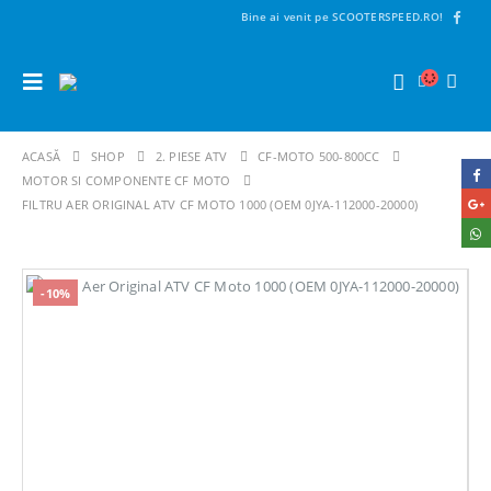
Bine ai venit pe SCOOTERSPEED.RO!
ACASĂ
SHOP
2. PIESE ATV
CF-MOTO 500-800CC
MOTOR SI COMPONENTE CF MOTO
FILTRU AER ORIGINAL ATV CF MOTO 1000 (OEM 0JYA-112000-20000)
-10%