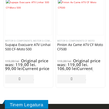
MOTOR SI COMPONENTE
,
MOTOR SI COMPONENTE CF MOTO
MOTOR SI COMPONENTE CF MOTO
Supapa Evacuare ATV Linhai
Pinion Ax Came ATV CF Moto
500 CF-Moto 500
CF500
Original price
Original price
119,00
lei
119,00
lei
was: 119,00 lei.
was: 119,00 lei.
99,00
lei
Current price
106,00
lei
Current
is: 99,00 lei.
price is: 106,00 lei.
ADAUGĂ ÎN COȘ
ADAUGĂ ÎN COȘ
Tinem Legatura