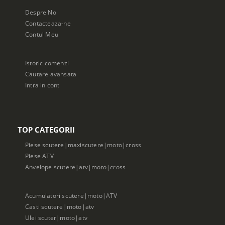
Despre Noi
Contacteaza-ne
Contul Meu
Istoric comenzi
Cautare avansata
Intra in cont
TOP CATEGORII
Piese scutere|maxiscutere|moto|cross
Piese ATV
Anvelope scutere|atv|moto|cross
Acumulatori scutere|moto|ATV
Casti scutere|moto|atv
Ulei scuter|moto|atv