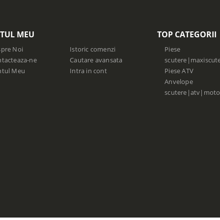
TUL MEU
TOP CATEGORII
pre Noi
Istoric comenzi
Piese
tacteaza-ne
Cautare avansata
scutere|maxiscut
ntul Meu
Intra in cont
Piese ATV
Anvelope
scutere|atv|moto