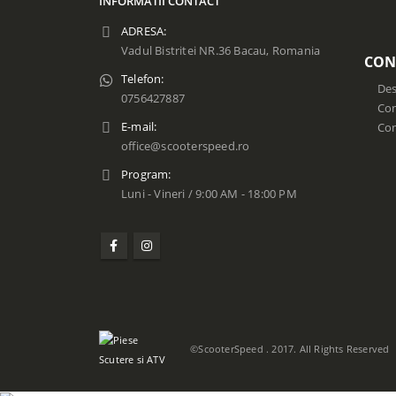
INFORMATII CONTACT
ADRESA:
Vadul Bistritei NR.36 Bacau, Romania
CON
Telefon:
Des
0756427887
Con
E-mail:
Co
office@scooterspeed.ro
Program:
Luni - Vineri / 9:00 AM - 18:00 PM
©ScooterSpeed . 2017. All Rights Reserved