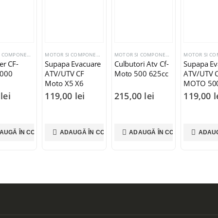
MOTOR SI COMPONENTE CF MOTO
,
FILTRE AER
MOTOR SI COMPONENTE CF MOTO
MOTOR SI COMPONENTE CF MOTO
Aer CF-
Supapa Evacuare
Culbutori Atv Cf-
Supapa Ev
1000
ATV/UTV CF
Moto 500 625cc
ATV/UTV 
Moto X5 X6
MOTO 50
CFORCE ZFORCE
CFORCE Z
0
lei
119,00
lei
215,00
lei
119,00
l
X8
AUGĂ ÎN COȘ
ADAUGĂ ÎN COȘ
ADAUGĂ ÎN COȘ
ADAUG