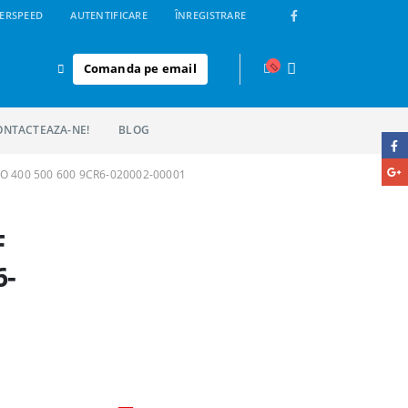
ERSPEED
AUTENTIFICARE
ÎNREGISTRARE
Comanda pe email
ONTACTEAZA-NE!
BLOG
 400 500 600 9CR6-020002-00001
F
6-