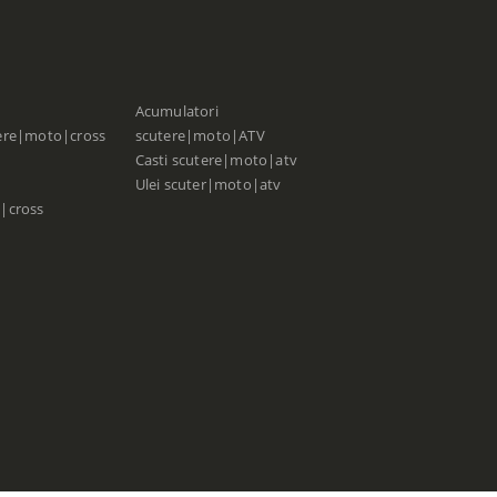
Acumulatori
ere|moto|cross
scutere|moto|ATV
Casti scutere|moto|atv
Ulei scuter|moto|atv
|cross