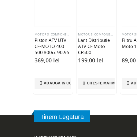
MOTOR SI COMPONENTE CF MOTO
MOTOR SI COMPONENTE CF MOTO
Piston ATV UTV
Lant Distributie
Filtru 
CF-MOTO 400
ATV CF Moto
Moto 
500 800cc 90.95
CF500
STD
369,00
lei
199,00
lei
89,0
ADAUGĂ ÎN COȘ
CITEȘTE MAI MULT
AD
Tinem Legatura