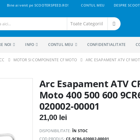
Bine ai venit pe SCOOTERSPEED.RO!
CONTUL MEU
DESPRE SCOOT
RE NOI
INFO
CONTUL MEU
CONFIDENTIALITATE
C
0CC
MOTOR SI COMPONENTE CF MOTO
ARC ESAPAMENT ATV CF MOTO
Arc Esapament ATV C
Moto 400 500 600 9CR
020002-00001
21,00
lei
DISPONIBILITATE:
ÎN STOC
COD PRODUS:
CF-9CR6-020002-00001