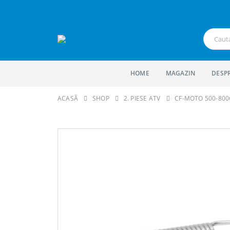
HOME
MAGAZIN
DESP
ACASĂ
SHOP
2. PIESE ATV
CF-MOTO 500-80