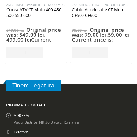
AMBREIAJ SI COMPONENTE CF MOTO
,
MOTOR SI COMPONENTE CF MOTO
CABLURI ACCELERATIE
,
MOTOR SI COMPONENTE CF MOTO
,
CURELE TRANSMISIE
Curea ATV CF Moto 400 450
Cablu Acceleratie CF Moto
500 550 600
CF500 CF600
Original price
Original price
549,00
lei
79,00
lei
was: 549,00 lei.
was: 79,00 lei.
59,00
lei
499,00
lei
Current
Current price is:
price is: 499,00 lei.
59,00 lei.
ADAUGĂ ÎN COȘ
ADAUGĂ ÎN COȘ
Tinem Legatura
INFORMATII CONTACT
ADRESA:
Vadul Bistritei NR.36 Bacau, Romania
Telefon: