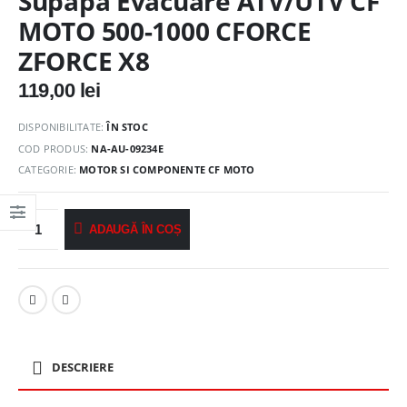
Supapa Evacuare ATV/UTV CF
MOTO 500-1000 CFORCE
ZFORCE X8
119,00
lei
DISPONIBILITATE:
ÎN STOC
COD PRODUS:
NA-AU-09234E
CATEGORIE:
MOTOR SI COMPONENTE CF MOTO
ADAUGĂ ÎN COȘ
DESCRIERE