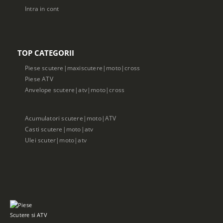
Intra in cont
TOP CATEGORII
Piese scutere|maxiscutere|moto|cross
Piese ATV
Anvelope scutere|atv|moto|cross
Acumulatori scutere|moto|ATV
Casti scutere|moto|atv
Ulei scuter|moto|atv