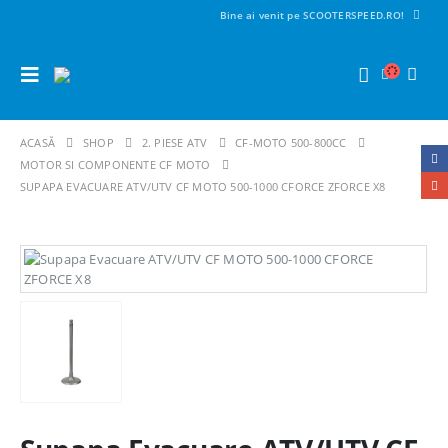
Bine ai venit pe SCOOTERSPEED.RO!
ACASĂ
SHOP
2. PIESE ATV
CF-MOTO 500-800CC
MOTOR SI COMPONENTE CF MOTO
SUPAPA EVACUARE ATV/UTV CF MOTO 500-1000 CFORCE ZFORCE X8