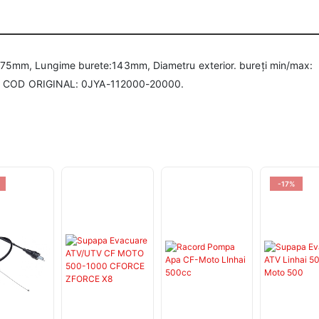
5mm, Lungime burete:143mm, Diametru exterior. bureți min/max:
mm, COD ORIGINAL: 0JYA-112000-20000.
-17%