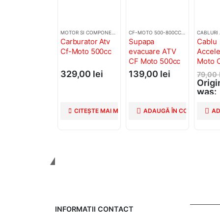
MOTOR SI COMPONENTE CF MOTO
CF-MOTO 500-800CC
,
2. PIESE ATV
,
M
Carburator Atv
Supapa
Cablu
Cf-Moto 500cc
evacuare ATV
Accele
CF Moto 500cc
Moto 
CF600
329,00
lei
139,00
lei
79,00
Origi
was:
79,00
59,0
CITEȘTE MAI MULT
ADAUGĂ ÎN COȘ
AD
Curre
is: 59
Tinem Legatura
INFORMATII CONTACT