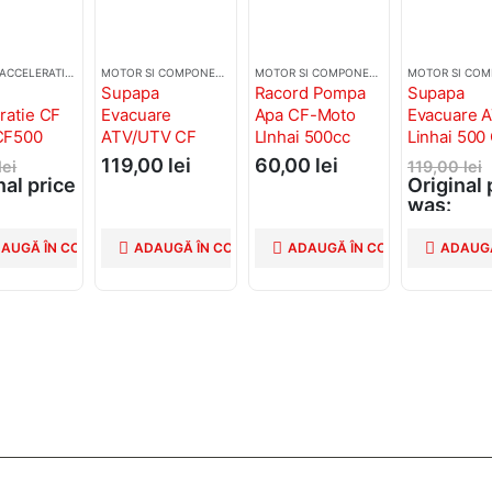
OTOR SI COMPONENTE CF MOTO
CABLURI ACCELERATIE
,
MOTOR SI COMPONENTE CF MOTO
MOTOR SI COMPONENTE CF MOTO
MOTOR SI COMPONENTE CF MOTO
Supapa
Racord Pompa
Supapa
ratie CF
Evacuare
Apa CF-Moto
Evacuare 
CF500
ATV/UTV CF
LInhai 500cc
Linhai 500
MOTO 500-1000
Moto 500
119,00
lei
60,00
lei
lei
119,00
lei
CFORCE
nal price
Original 
ZFORCE X8
was:
 lei.
119,00 le
0
lei
99,00
lei
AUGĂ ÎN COȘ
ADAUGĂ ÎN COȘ
ADAUGĂ ÎN COȘ
ADAUGĂ
nt price
Current 
,00 lei.
is: 99,00 