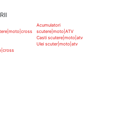
RII
Acumulatori
tere|moto|cross
scutere|moto|ATV
Casti scutere|moto|atv
Ulei scuter|moto|atv
o|cross