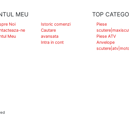
NTUL MEU
TOP CATEGO
spre Noi
Istoric comenzi
Piese
ntacteaza-ne
Cautare
scutere|maxiscu
ntul Meu
avansata
Piese ATV
Intra in cont
Anvelope
scutere|atv|mot
ved