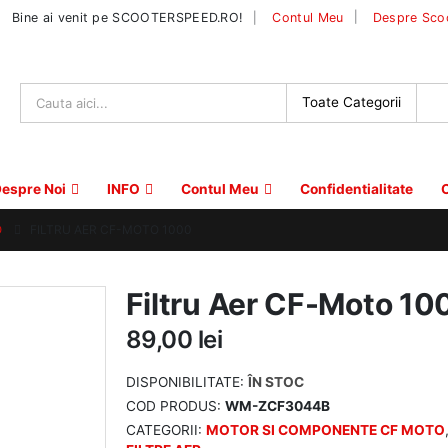
|
Bine ai venit pe SCOOTERSPEED.RO!
Contul Meu
Despre Sco
espre Noi
INFO
Contul Meu
Confidentialitate
C
O
FILTRU AER CF-MOTO 1000
Filtru Aer CF-Moto 10
89,00
lei
DISPONIBILITATE:
ÎN STOC
COD PRODUS:
WM-ZCF3044B
CATEGORII:
MOTOR SI COMPONENTE CF MOTO