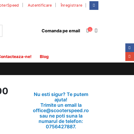
|
oterSpeed
Autentificare
Înregistrare
Comanda pe email
ontacteaza-ne!
Blog
00
Nu esti sigur? Te putem
ajuta!
Trimite un email la
office@scooterspeed.ro
sau ne poti suna la
numarul de telefon:
0756427887.
,