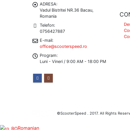
ADRESA:
Vadul Bistritei NR.36 Bacau,
CO
Romania
De
Telefon:
Co
0756427887
Co
E-mail:
office@scooterspeed.ro
Program:
Luni - Vineri / 9:00 AM - 18:00 PM
©ScooterSpeed . 2017. All Rights Reser
Romanian