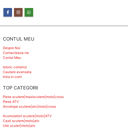
CONTUL MEU
Despre Noi
Contacteaza-ne
Contul Meu
Istoric comenzi
Cautare avansata
Intra in cont
TOP CATEGORII
Piese scutere|maxiscutere|moto|cross
Piese ATV
Anvelope scutere|atv|moto|cross
Acumulatori scutere|moto|ATV
Casti scutere|moto|atv
Ulei scuter|moto|atv