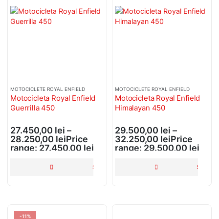
MOTOCICLETE ROYAL ENFIELD
MOTOCICLETE ROYAL ENFIELD
Motocicleta Royal Enfield
Motocicleta Royal Enfield
Oferta Speciala - Set Portbagaje Textile ATV Bronco – Față + Spate
Guerrilla 450
Himalayan 450
0
din 5
Original
590,00
lei
27.450,00
lei
–
29.500,00
lei
–
price was:
28.250,00
lei
Price
32.250,00
lei
Price
urrent
590,00 lei.
Current
470,00
lei
range: 27.450,00 lei
range: 29.500,00 lei
price is: 470,00 lei.
through 28.250,00 lei
through 32.250,00 lei
Motocicleta Barton Noxo 125cc Euro 5
SELECTEAZĂ OPȚIUNILE
SELECT
0
din 5
11.750,00
lei
Simering supapa Polaris Sportsman Ranger RZR General 570 900 1000 Bronco AT-09812 OEM 3610212
-11%