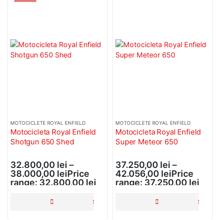
0
din 5
12,00
lei
Simering supapa Can-Am Outlander Renegade Commander Defender Bronco AT-09698 OEM 420230515
0
din 5
10,00
lei
Simering supapa Polaris Sportsman Ranger RZR 600 700 800 Bronco AT-09696 OEM 5411895
0
din 5
15,00
lei
MOTOCICLETE ROYAL ENFIELD
MOTOCICLETE ROYAL ENFIELD
Motocicleta Royal Enfield
Motocicleta Royal Enfield
Shotgun 650 Shed
Super Meteor 650
32.800,00
lei
–
37.250,00
lei
–
38.000,00
lei
Price
42.056,00
lei
Price
range: 32.800,00 lei
range: 37.250,00 lei
through 38.000,00 lei
through 42.056,00 lei
SELECTEAZĂ OPȚIUNILE
SELECT