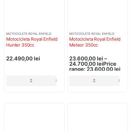
MOTOCICLETE ROYAL ENFIELD
MOTOCICLETE ROYAL ENFIELD
Motocicleta Royal Enfield
Motocicleta Royal Enfield
Hunter 350cc
Meteor 350cc
22.490,00
lei
23.600,00
lei
–
24.700,00
lei
Price
range: 23.600,00 lei
through 24.700,00 lei
SELECTEAZĂ OPȚIUNILE
SELECT