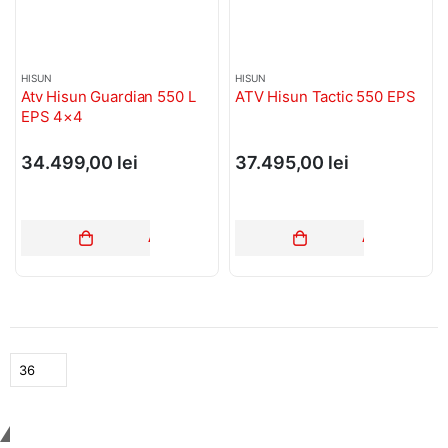
HISUN
HISUN
Atv Hisun Guardian 550 L
ATV Hisun Tactic 550 EPS
EPS 4×4
34.499,00
lei
37.495,00
lei
ADAUGĂ ÎN COȘ
ADAUGĂ ÎN C