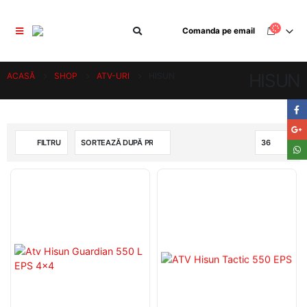
Comanda pe email
HISUN
ACASĂ
SHOP
ATV-URI
HISUN
FILTRU