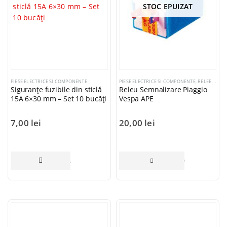
STOC EPUIZAT
PIESE ELECTRICE SI COMPONENTE
PIESE ELECTRICE SI COMPONENTE
,
RELEE SEMNALIZARE
Siguranțe fuzibile din sticlă
Releu Semnalizare Piaggio
15A 6×30 mm – Set 10 bucăți
Vespa APE
7,00
lei
20,00
lei
ADAUGĂ ÎN COȘ
CITEȘTE MAI 