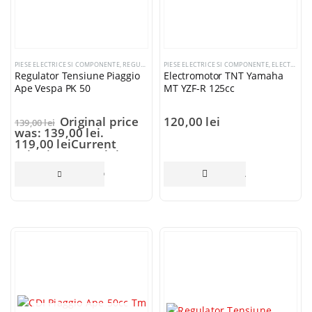
PIESE ELECTRICE SI COMPONENTE
,
REGULATORI TENSIUNE
PIESE ELECTRICE SI COMPONENTE
,
ELECTROMOTOARE SI COMPONENTE
Regulator Tensiune Piaggio
Electromotor TNT Yamaha
Ape Vespa PK 50
MT YZF-R 125cc
Original price
120,00
lei
139,00
lei
was: 139,00 lei.
119,00
lei
Current
price is: 119,00 lei.
CITEȘTE MAI MULT
ADAUGĂ ÎN COȘ