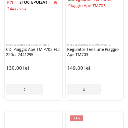
STOC EPUIZAT
PIESE ELECTRICE SI COMPONENTE
PIESE ELECTRICE SI COMPONENTE
CDI Piaggio Ape TM P703 FL2
Regulator Tensiune Piaggio
220cc 2441295
Ape TM703
130,00
lei
149,00
lei
CITEȘTE MAI MULT
ADAUGĂ ÎN COȘ
-15%