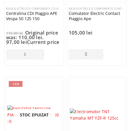
PIESE ELECTRICE SI COMPONENTE
,
CDI/CENTRALINE
PIESE ELECTRICE SI COMPONENTE
,
CONTACTE PORNIRE
Centralina CDI Piaggio APE
Comutator Electric Contact
Vespa 50 125 150
Piaggio Ape
Original price
105,00
lei
110,00
lei
was: 110,00 lei.
97,00
lei
Current price
is: 97,00 lei.
CITEȘTE MAI MULT
ADAUGĂ ÎN COȘ
-14%
STOC EPUIZAT