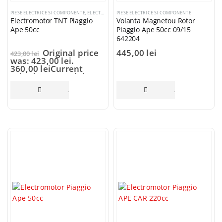
PIESE ELECTRICE SI COMPONENTE
,
ELECTROMOTOARE SI COMPONENTE
PIESE ELECTRICE SI COMPONENTE
Electromotor TNT Piaggio
Volanta Magnetou Rotor
Ape 50cc
Piaggio Ape 50cc 09/15
642204
Original price
445,00
lei
423,00
lei
was: 423,00 lei.
360,00
lei
Current
price is: 360,00 lei.
ADAUGĂ ÎN COȘ
ADAUGĂ ÎN COȘ