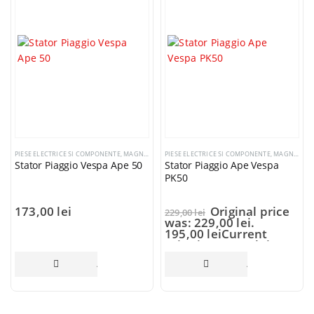
PIESE ELECTRICE SI COMPONENTE
,
MAGNETOURI / VOLANTE / STATOARE
PIESE ELECTRICE SI COMPONENTE
,
MAGNETOURI / VOLANTE / STATOARE
Stator Piaggio Vespa Ape 50
Stator Piaggio Ape Vespa
PK50
173,00
lei
Original price
229,00
lei
was: 229,00 lei.
195,00
lei
Current
price is: 195,00 lei.
ADAUGĂ ÎN COȘ
ADAUGĂ ÎN COȘ