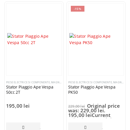
-15%
PIESE ELECTRICE SI COMPONENTE
,
MAGNETOURI / VOLANTE / STATOARE
PIESE ELECTRICE SI COMPONENTE
,
MAGNETOURI / VOLANTE / STATOARE
Stator Piaggio Ape Vespa
Stator Piaggio Ape Vespa
50cc 2T
PK50
195,00
lei
Original price
229,00
lei
was: 229,00 lei.
195,00
lei
Current
price is: 195,00 lei.
ADAUGĂ ÎN COȘ
ADAUGĂ ÎN COȘ