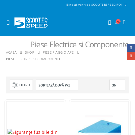
Bine ai venit pe SCOOTERSPEED.RO!
Piese Electrice si Componente
ACASĂ
SHOP
PIESE PIAGGIO APE
PIESE ELECTRICE SI COMPONENTE
FILTRU