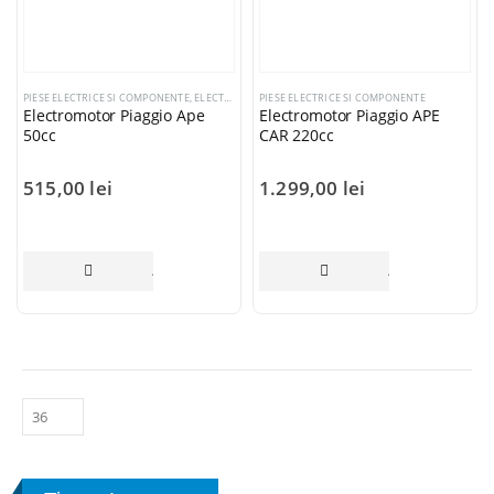
PIESE ELECTRICE SI COMPONENTE
,
ELECTROMOTOARE SI COMPONENTE
PIESE ELECTRICE SI COMPONENTE
Electromotor Piaggio Ape
Electromotor Piaggio APE
50cc
CAR 220cc
515,00
lei
1.299,00
lei
ADAUGĂ ÎN COȘ
ADAUGĂ ÎN COȘ