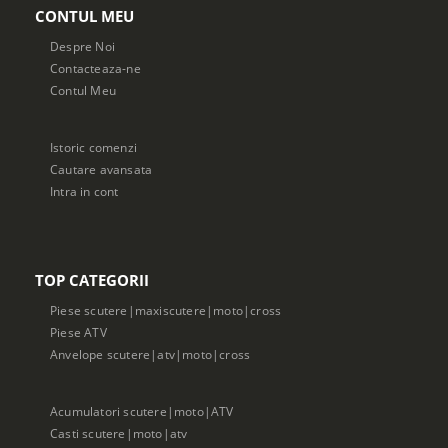
CONTUL MEU
Despre Noi
Contacteaza-ne
Contul Meu
Istoric comenzi
Cautare avansata
Intra in cont
TOP CATEGORII
Piese scutere|maxiscutere|moto|cross
Piese ATV
Anvelope scutere|atv|moto|cross
Acumulatori scutere|moto|ATV
Casti scutere|moto|atv