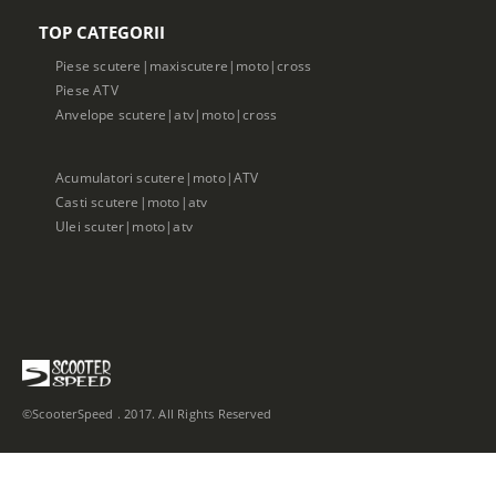
TOP CATEGORII
Piese scutere|maxiscutere|moto|cross
Piese ATV
Anvelope scutere|atv|moto|cross
Acumulatori scutere|moto|ATV
Casti scutere|moto|atv
Ulei scuter|moto|atv
©ScooterSpeed . 2017. All Rights Reserved