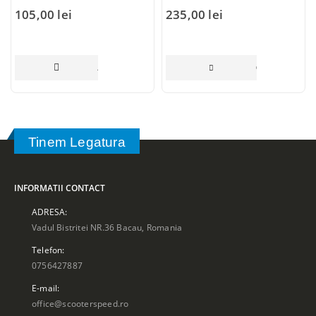
105,00
lei
235,00
lei
ADAUGĂ ÎN COȘ
CITEȘTE MAI 
Tinem Legatura
INFORMATII CONTACT
ADRESA:
Vadul Bistritei NR.36 Bacau, Romania
Telefon:
0756427887
E-mail:
office@scooterspeed.ro