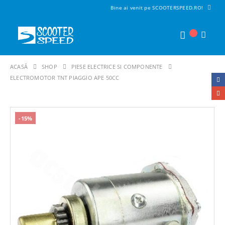
Bine ai venit pe SCOOTERSPEED.RO!
ACASĂ
SHOP
PIESE ELECTRICE SI COMPONENTE
ELECTROMOTOR TNT PIAGGIO APE 50CC
-15%