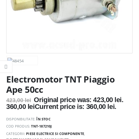
Electromotor TNT Piaggio
Ape 50cc
Original price was: 423,00 lei.
423,00
lei
360,00
lei
Current price is: 360,00 lei.
DISPONIBILITATE:
ÎN STOC
COD PRODUS:
TNT-187210J
CATEGORII:
PIESE ELECTRICE SI COMPONENTE
,