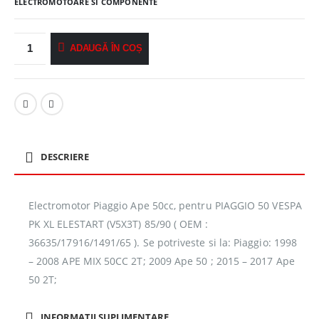
ELECTROMOTOARE SI COMPONENTE
ADAUGĂ ÎN COȘ
DESCRIERE
Electromotor Piaggio Ape 50cc, pentru PIAGGIO 50 VESPA
PK XL ELESTART (V5X3T) 85/90 ( OEM :
36635/17916/1491/65 ). Se potriveste si la: Piaggio: 1998
– 2008 APE MIX 50CC 2T; 2009 Ape 50 ; 2015 – 2017 Ape
50 2T;
INFORMAȚII SUPLIMENTARE