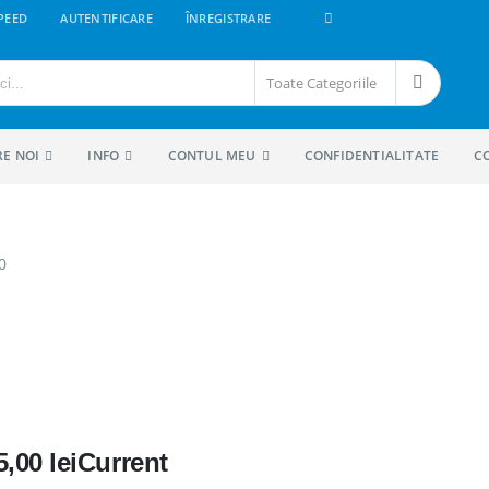
PEED
AUTENTIFICARE
ÎNREGISTRARE
Toate Categoriile
RE NOI
INFO
CONTUL MEU
CONFIDENTIALITATE
C
5,00
lei
Current