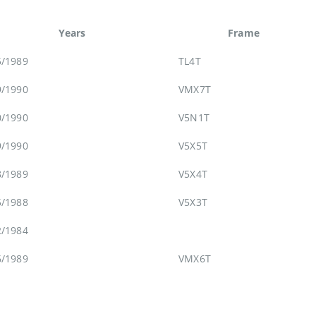
Years
Frame
5/1989
TL4T
9/1990
VMX7T
0/1990
V5N1T
9/1990
V5X5T
8/1989
V5X4T
5/1988
V5X3T
2/1984
6/1989
VMX6T