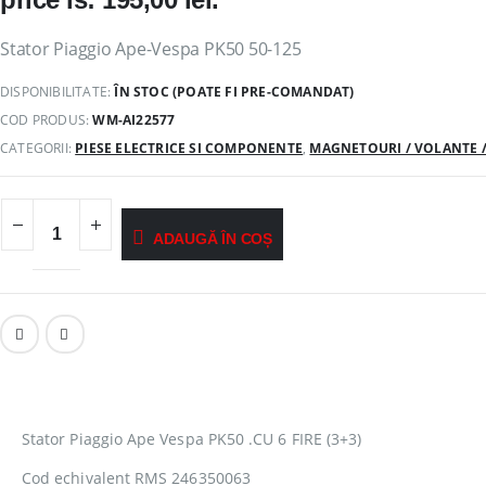
Stator Piaggio Ape-Vespa PK50 50-125
DISPONIBILITATE:
ÎN STOC (POATE FI PRE-COMANDAT)
COD PRODUS:
WM-AI22577
CATEGORII:
PIESE ELECTRICE SI COMPONENTE
,
MAGNETOURI / VOLANTE 
ADAUGĂ ÎN COȘ
Stator Piaggio Ape Vespa PK50 .CU 6 FIRE (3+3)
Cod echivalent RMS 246350063