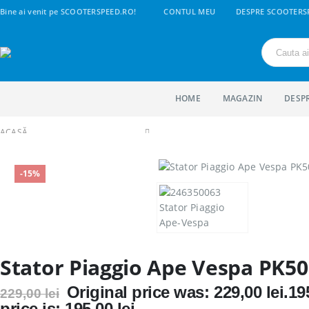
Bine ai venit pe SCOOTERSPEED.RO!
CONTUL MEU
DESPRE SCOOTERS
HOME
MAGAZIN
DESP
ACASĂ
SHOP
PIESE ELECTRICE SI COMPONENTE
-15%
STATOR PIAGGIO APE VESPA PK50
Stator Piaggio Ape Vespa PK50
Original price was: 229,00 lei.
19
229,00
lei
price is: 195,00 lei.