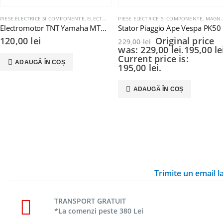
PIESE ELECTRICE SI COMPONENTE
,
ELECTROMOTOARE SI COMPONENTE
PIESE ELECTRICE SI COMPONENTE
,
MAGNETOURI / VOLANTE / STATOARE
Electromotor TNT Yamaha MT YZF-R 125cc
Stator Piaggio Ape Vespa PK50
120,00
lei
Original price
229,00
lei
was: 229,00 lei.
195,00
le
Current price is:
ADAUGĂ ÎN COȘ
195,00 lei.
ADAUGĂ ÎN COȘ
Trimite un email 
TRANSPORT GRATUIT
*La comenzi peste 380 Lei