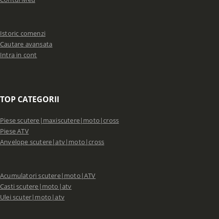
Istoric comenzi
Cautare avansata
Intra in cont
TOP CATEGORII
Piese scutere|maxiscutere|moto|cross
Piese ATV
Anvelope scutere|atv|moto|cross
Acumulatori scutere|moto|ATV
Casti scutere|moto|atv
Ulei scuter|moto|atv