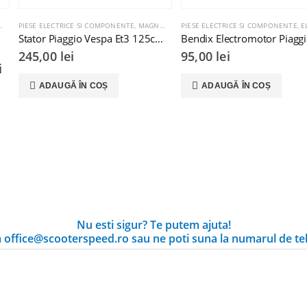
PIESE ELECTRICE SI COMPONENTE
,
MAGNETOURI / VOLANTE / STATOARE
PIESE ELECTRICE SI COMPONENTE
,
ELECTROM
Stator Piaggio Vespa Et3 125cc 186974
245,00
lei
95,00
lei
i
ADAUGĂ ÎN COȘ
ADAUGĂ ÎN COȘ
Nu esti sigur? Te putem ajuta!
la office@scooterspeed.ro sau ne poti suna la numarul de te