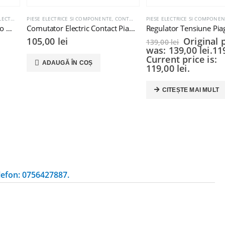
OTOARE SI COMPONENTE
PIESE ELECTRICE SI COMPONENTE
,
CONTACTE PORNIRE
PIESE ELECTRICE SI COMPONE
Bendix Electromotor Piaggio Ape 50
Comutator Electric Contact Piaggio Ape
105,00
lei
Original 
139,00
lei
was: 139,00 lei.
11
Current price is:
ADAUGĂ ÎN COȘ
119,00 lei.
CITEȘTE MAI MULT
lefon: 0756427887.